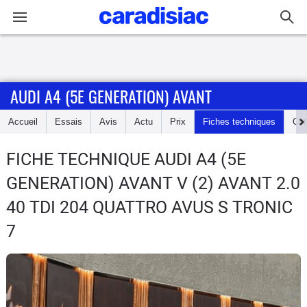
Connexion / Inscription
AUDI A4 (5E GENERATION) AVANT
Accueil
Accueil
Essais
Avis
Actu
Prix
Fiches techniques
Cot
Actu
FICHE TECHNIQUE AUDI A4 (5E
Essais
GENERATION) AVANT
V (2) AVANT 2.0
Guide
40 TDI 204 QUATTRO AVUS S TRONIC
d'achat
7
Electriques
Utilitaires