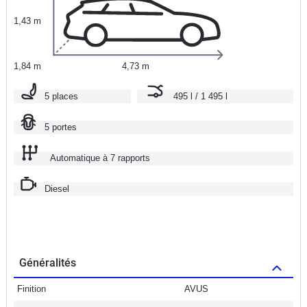
1,43 m
1,84 m
4,73 m
5 places
495 l / 1 495 l
5 portes
Automatique à 7 rapports
Diesel
Généralités
Finition
AVUS