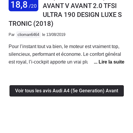
18,8
AVANT V AVANT 2.0 TFSI
/20
deutsche qualité
ULTRA 190 DESIGN LUXE S
TRONIC
(2018)
Par
clioman6464
le 13/08/2019
Pour l’instant tout va bien, le moteur est vraiment top,
silencieux, performant et économe. Le confort général
est royal, l’i-cockpit apporte un vrai plus! La voiture a
l’air fiable, je n’ai eu aucun soucis mécanique/
électronique jusqu’à présent.Enfin le coffre généreux
permet d’avoir une voiture bonne à tout faire!
Voir tous les avis Audi A4 (5e Generation) Avant