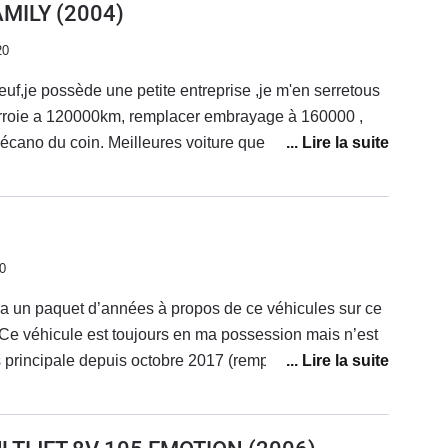
AMILY
(2004)
20
euf,je possède une petite entreprise ,je m'en serretous
ourroie a 120000km, remplacer embrayage à 160000 ,
ue j'ai possèdé .
r avec un attelage avec des charges souvent trop
 l'embrayage à lâché, trop chère pour le
0
 y a un paquet d’années à propos de ce véhicules sur ce
Ce véhicule est toujours en ma possession mais n’est
 principale depuis octobre 2017 (remplacé par une
option) car ancien. Il roule occasionnellement lorsque
acer ou sur de gros trajets et qu’il y a besoin de place
l sur les aspects pratiques confort et la voiture en elle-