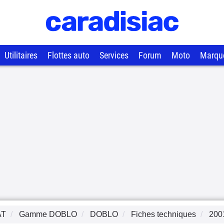
Utilitaires
Flottes auto
Services
Forum
Moto
Marqu
AT
Gamme
DOBLO
DOBLO
Fiches techniques
200