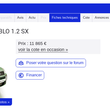
paratifs
Avis
Actu
Prix
Fiches techniques
Cote
Annonces
OBLO
1.2 SX
Prix :
11 865 €
voir la cote en occasion
»
Poser votre question sur le forum
Financer
hotos
»