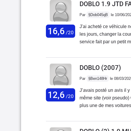
DOBLO 1.9 JTD F
Par
§Dob045qB
le 10/06/20
J'ai acheté ce véhicule n
16,6
/20
les jours, changer la c
service fait par un petit mécano du coin. Meilleures voiture q
Travaux souvent effectue
lourde. Malheureusement,
remplacement. Je rachète un nouveau Doblo en espérant qu'il sera autant de
DOBLO
(2007)
bonne qualité.
Par
§Ben148Hr
le 08/03/202
J’avais posté un avis il
12,6
/20
même site (voir pseudo) 
plus une de mes voitures
panda cross 3 neuve full 
de gros objet sont à dépl
durant les trajets Au fina