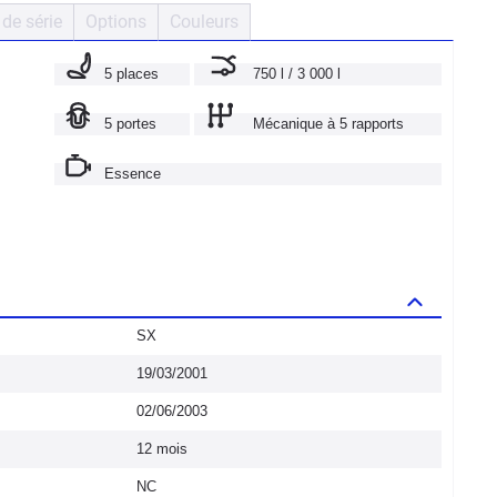
de série
Options
Couleurs
5 places
750 l / 3 000 l
5 portes
Mécanique à 5 rapports
Essence
SX
19/03/2001
02/06/2003
12 mois
NC