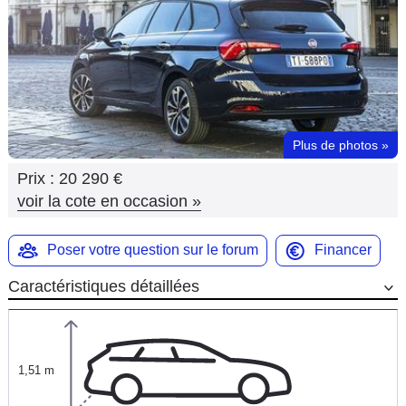
Flottes
Auto
Services
Forum
Plus de photos
»
Prix :
20 290 €
Moto
voir la cote en occasion
»
Marques
Poser votre question sur le forum
Financer
Caractéristiques détaillées
1,51 m