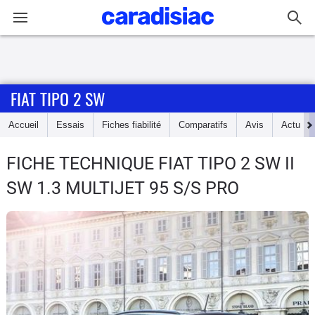
Connexion / Inscription
FIAT TIPO 2 SW
Accueil
Accueil
Essais
Fiches fiabilité
Comparatifs
Avis
Actu
Actu
FICHE TECHNIQUE FIAT TIPO 2 SW
II
Essais
SW 1.3 MULTIJET 95 S/S PRO
Guide
d'achat
Electriques
Utilitaires