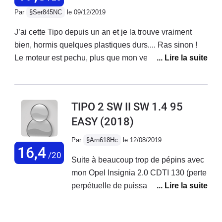
de prendre la voiture car son employé
beaucoup plus que de belles auto
Par
§Ser845NC
le 09/12/2019
était en vacances
colorées pour les faire revenir.
J’ai cette Tipo depuis un an et je la trouve vraiment
bien, hormis quelques plastiques durs.... Ras sinon !
Le moteur est pechu, plus que mon verso 126 D4D qui
est certes plus lourd. Véhicule bien équipé , le rapport
qualité - prix est imbattable, et je sais de quoi je parle
je change de voiture, et souvent de constructeur, tous
TIPO 2 SW II SW 1.4 95
les deux ans environ! Bravo Fiat, sortez la en hybride.
EASY
(2018)
Par
§Arn618Hc
le 12/08/2019
16,4
/20
Suite à beaucoup trop de pépins avec
mon Opel Insignia 2.0 CDTI 130 (perte
perpétuelle de puissance, soucis
électroniques au niveau tableau de
bord, système info-divertissement