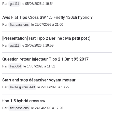
Par
gal111
le 05/08/2026 à 19:54
USB, jantes alu 16 pouces). Je reste
conscient que ce n’est certainement
Avis Fiat Tipo Cross SW 1.5 Firefly 130ch hybrid ?
pas le summum de l’automobile, ni le
Par
fiat-passions
le 26/07/2026 à 21:00
top niveau mode mais pour le budget
(18.900 euros moins remise de 4.000
[Présentation] Fiat Tipo 2 Berline : Ma petit pot :)
euros, soit 14.900 euros), je me doute
Par
gal111
le 25/07/2026 à 19:59
qu’il ne faut pas se montrer exigeant.
Défauts: moteur poussif ( il existe un
Question retour injecteur Tipo 2 1.3mjt 95 2017
1.4 turbo 120), finition intérieure
moyenne et suspensions
Par
Fab084
le 14/07/2026 à 11:51
dures.Qualités: ligne, intérieur
spacieux, fiabilité, prix/
Start and stop désactiver voyant moteur
équipement/garantie.Je viens de
Par
Invité guihui5143
le 22/06/2026 à 13:29
parcourir 2.100 kilomètres (Sud de la
France plus retour Belgique), vraiment
tipo 1.5 hybrid cross sw
rien a dire...Je recommande
Par
fiat-passions
le 24/04/2026 à 17:20
fortement....