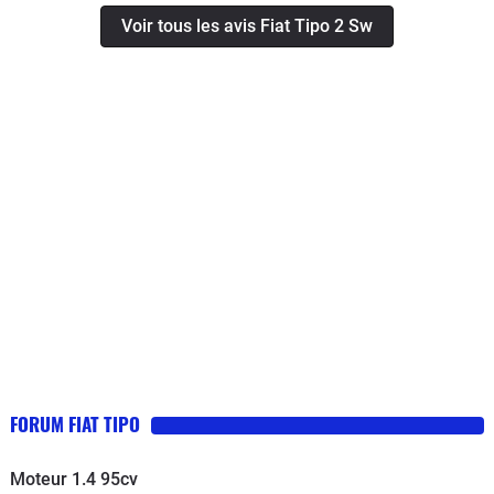
etc..), je me suis résolu à la vendre
Voir tous les avis Fiat Tipo 2 Sw
pour l’exportation. N’ayant pas un
budget à rallonge, il fallait que je me
dirige vers un modèle spacieux, tout
en profitant d’un design assez
moderne, sans trop d’electronique a
bord... C’est leur garantie portée sur 7
ans qui m’a fait pousser la porte d’une
concession Fiat. J’ai jeté mon dévolu
sur un modèle break et un 1.4 essence
niveau motorisation. Je l’ai depuis le
mois d’avril et 8.800 kilomètres à mon
actif. J’en suis très très content.
Confortable, vaste habitacle,
relativement économe ( quoique en
FORUM FIAT TIPO
ville, il faut tabler sur un bon 9.5-10
litres), bien équipée ( GPS...vieillot,
Moteur 1.4 95cv
airco automatique, radio Bluetooth