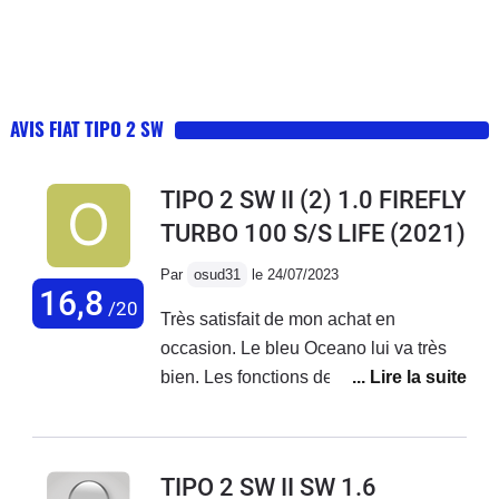
AVIS FIAT TIPO 2 SW
TIPO 2 SW II (2) 1.0 FIREFLY
TURBO 100 S/S LIFE
(2021)
Par
osud31
le 24/07/2023
16,8
/20
Très satisfait de mon achat en
occasion. Le bleu Oceano lui va très
bien. Les fonctions de l'écran sont très
intuitives, l'essentiel y est présent
Tomtom, bluetooth, maintien de
trajectoire, reconnaissance des
TIPO 2 SW II SW 1.6
panneaux etc... et surtout pas de sous-