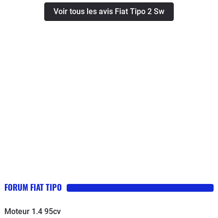
etc..), je me suis résolu à la vendre
Voir tous les avis Fiat Tipo 2 Sw
pour l’exportation. N’ayant pas un
budget à rallonge, il fallait que je me
dirige vers un modèle spacieux, tout
en profitant d’un design assez
moderne, sans trop d’electronique a
bord... C’est leur garantie portée sur 7
ans qui m’a fait pousser la porte d’une
concession Fiat. J’ai jeté mon dévolu
sur un modèle break et un 1.4 essence
niveau motorisation. Je l’ai depuis le
mois d’avril et 8.800 kilomètres à mon
actif. J’en suis très très content.
Confortable, vaste habitacle,
relativement économe ( quoique en
FORUM FIAT TIPO
ville, il faut tabler sur un bon 9.5-10
litres), bien équipée ( GPS...vieillot,
Moteur 1.4 95cv
airco automatique, radio Bluetooth