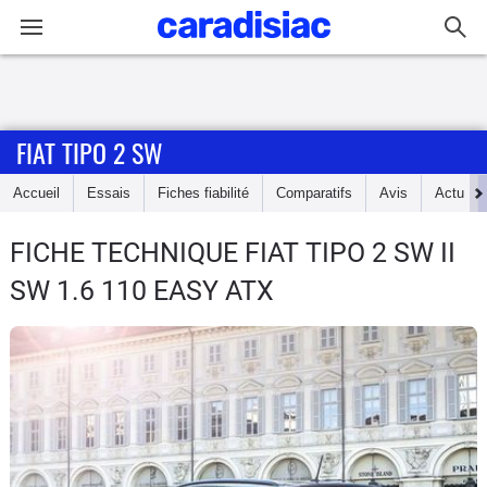
Connexion / Inscription
FIAT TIPO 2 SW
Accueil
Accueil
Essais
Fiches fiabilité
Comparatifs
Avis
Actu
Actu
FICHE TECHNIQUE FIAT TIPO 2 SW
II
Essais
SW 1.6 110 EASY ATX
Guide
d'achat
Electriques
Utilitaires