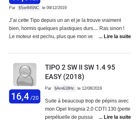
de prendre la voiture car son employé
beaucoup plus que de belles auto
Par
§Ser845NC
le 09/12/2019
était en vacances
colorées pour les faire revenir.
J’ai cette Tipo depuis un an et je la trouve vraiment
bien, hormis quelques plastiques durs.... Ras sinon !
Le moteur est pechu, plus que mon verso 126 D4D qui
est certes plus lourd. Véhicule bien équipé , le rapport
qualité - prix est imbattable, et je sais de quoi je parle
je change de voiture, et souvent de constructeur, tous
TIPO 2 SW II SW 1.4 95
les deux ans environ! Bravo Fiat, sortez la en hybride.
EASY
(2018)
Par
§Arn618Hc
le 12/08/2019
16,4
/20
Suite à beaucoup trop de pépins avec
mon Opel Insignia 2.0 CDTI 130 (perte
perpétuelle de puissance, soucis
électroniques au niveau tableau de
bord, système info-divertissement