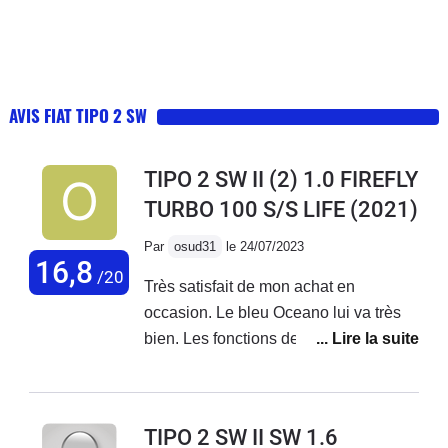
AVIS FIAT TIPO 2 SW
TIPO 2 SW II (2) 1.0 FIREFLY
TURBO 100 S/S LIFE
(2021)
Par
osud31
le 24/07/2023
16,8
/20
Très satisfait de mon achat en
occasion. Le bleu Oceano lui va très
bien. Les fonctions de l'écran sont très
intuitives, l'essentiel y est présent
Tomtom, bluetooth, maintien de
trajectoire, reconnaissance des
TIPO 2 SW II SW 1.6
panneaux etc... et surtout pas de sous-