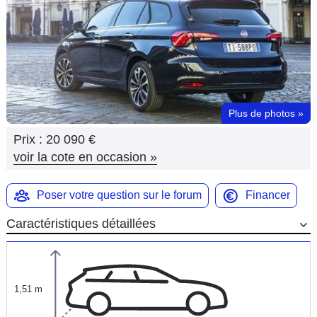
Flottes
Auto
Services
Forum
Plus de photos
»
Prix :
20 090 €
Moto
voir la cote en occasion
»
Marques
Poser votre question sur le forum
Financer
Caractéristiques détaillées
1,51 m