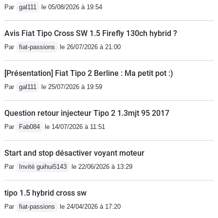
Par
gal111
le 05/08/2026 à 19:54
USB, jantes alu 16 pouces). Je reste
conscient que ce n’est certainement
Avis Fiat Tipo Cross SW 1.5 Firefly 130ch hybrid ?
pas le summum de l’automobile, ni le
Par
fiat-passions
le 26/07/2026 à 21:00
top niveau mode mais pour le budget
(18.900 euros moins remise de 4.000
[Présentation] Fiat Tipo 2 Berline : Ma petit pot :)
euros, soit 14.900 euros), je me doute
Par
gal111
le 25/07/2026 à 19:59
qu’il ne faut pas se montrer exigeant.
Défauts: moteur poussif ( il existe un
Question retour injecteur Tipo 2 1.3mjt 95 2017
1.4 turbo 120), finition intérieure
moyenne et suspensions
Par
Fab084
le 14/07/2026 à 11:51
dures.Qualités: ligne, intérieur
spacieux, fiabilité, prix/
Start and stop désactiver voyant moteur
équipement/garantie.Je viens de
Par
Invité guihui5143
le 22/06/2026 à 13:29
parcourir 2.100 kilomètres (Sud de la
France plus retour Belgique), vraiment
tipo 1.5 hybrid cross sw
rien a dire...Je recommande
Par
fiat-passions
le 24/04/2026 à 17:20
fortement....