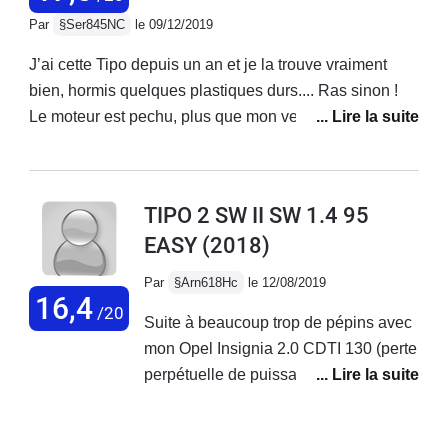
de prendre la voiture car son employé
beaucoup plus que de belles auto
Par
§Ser845NC
le 09/12/2019
était en vacances
colorées pour les faire revenir.
J’ai cette Tipo depuis un an et je la trouve vraiment
bien, hormis quelques plastiques durs.... Ras sinon !
Le moteur est pechu, plus que mon verso 126 D4D qui
est certes plus lourd. Véhicule bien équipé , le rapport
qualité - prix est imbattable, et je sais de quoi je parle
je change de voiture, et souvent de constructeur, tous
TIPO 2 SW II SW 1.4 95
les deux ans environ! Bravo Fiat, sortez la en hybride.
EASY
(2018)
Par
§Arn618Hc
le 12/08/2019
16,4
/20
Suite à beaucoup trop de pépins avec
mon Opel Insignia 2.0 CDTI 130 (perte
perpétuelle de puissance, soucis
électroniques au niveau tableau de
bord, système info-divertissement