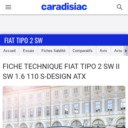
Connexion / Inscription
FIAT TIPO 2 SW
Accueil
Accueil
Essais
Fiches fiabilité
Comparatifs
Avis
Actu
Actu
FICHE TECHNIQUE FIAT TIPO 2 SW
II
Essais
SW 1.6 110 S-DESIGN ATX
Guide
d'achat
Electriques
Utilitaires