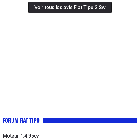
etc..), je me suis résolu à la vendre
Voir tous les avis Fiat Tipo 2 Sw
pour l’exportation. N’ayant pas un
budget à rallonge, il fallait que je me
dirige vers un modèle spacieux, tout
en profitant d’un design assez
moderne, sans trop d’electronique a
bord... C’est leur garantie portée sur 7
ans qui m’a fait pousser la porte d’une
concession Fiat. J’ai jeté mon dévolu
sur un modèle break et un 1.4 essence
niveau motorisation. Je l’ai depuis le
mois d’avril et 8.800 kilomètres à mon
actif. J’en suis très très content.
Confortable, vaste habitacle,
relativement économe ( quoique en
FORUM FIAT TIPO
ville, il faut tabler sur un bon 9.5-10
litres), bien équipée ( GPS...vieillot,
Moteur 1.4 95cv
airco automatique, radio Bluetooth