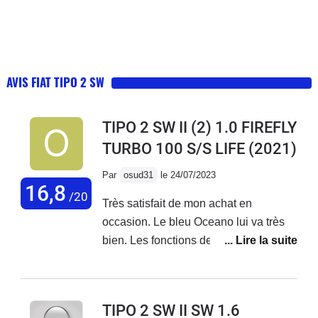
AVIS FIAT TIPO 2 SW
TIPO 2 SW II (2) 1.0 FIREFLY
TURBO 100 S/S LIFE
(2021)
Par
osud31
le 24/07/2023
16,8
/20
Très satisfait de mon achat en
occasion. Le bleu Oceano lui va très
bien. Les fonctions de l'écran sont très
intuitives, l'essentiel y est présent
Tomtom, bluetooth, maintien de
trajectoire, reconnaissance des
TIPO 2 SW II SW 1.6
panneaux etc... et surtout pas de sous-