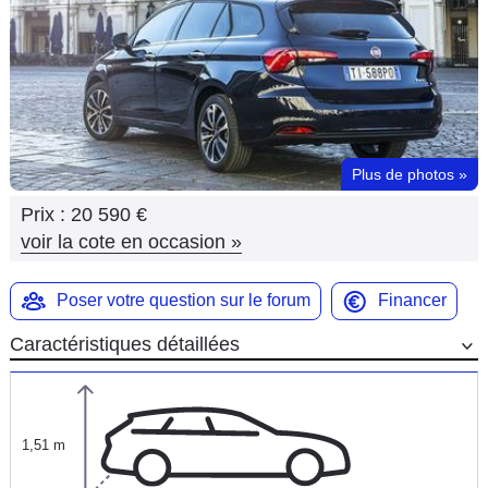
Flottes
Auto
Services
Forum
Plus de photos
»
Prix :
20 590 €
Moto
voir la cote en occasion
»
Marques
Poser votre question sur le forum
Financer
Caractéristiques détaillées
1,51 m