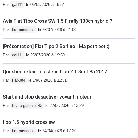
Par
gal111
le 05/08/2026 à 19:54
USB, jantes alu 16 pouces). Je reste
conscient que ce n’est certainement
Avis Fiat Tipo Cross SW 1.5 Firefly 130ch hybrid ?
pas le summum de l’automobile, ni le
Par
fiat-passions
le 26/07/2026 à 21:00
top niveau mode mais pour le budget
(18.900 euros moins remise de 4.000
[Présentation] Fiat Tipo 2 Berline : Ma petit pot :)
euros, soit 14.900 euros), je me doute
Par
gal111
le 25/07/2026 à 19:59
qu’il ne faut pas se montrer exigeant.
Défauts: moteur poussif ( il existe un
Question retour injecteur Tipo 2 1.3mjt 95 2017
1.4 turbo 120), finition intérieure
moyenne et suspensions
Par
Fab084
le 14/07/2026 à 11:51
dures.Qualités: ligne, intérieur
spacieux, fiabilité, prix/
Start and stop désactiver voyant moteur
équipement/garantie.Je viens de
Par
Invité guihui5143
le 22/06/2026 à 13:29
parcourir 2.100 kilomètres (Sud de la
France plus retour Belgique), vraiment
tipo 1.5 hybrid cross sw
rien a dire...Je recommande
Par
fiat-passions
le 24/04/2026 à 17:20
fortement....