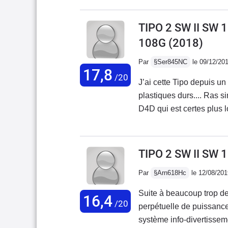
première panne à 8000 km l'agent Fiat a
employé était en vacanc
TIPO 2 SW II SW 
108G
(2018)
Par
§Ser845NC
le 09/12/20
17,8
/20
J’ai cette Tipo depuis un an et je la trouve vraiment
plastiques durs.... Ras 
D4D qui est certes plus lo
imbattable, et je sais de
constructeur, tous les de
TIPO 2 SW II SW 
Par
§Arn618Hc
le 12/08/201
Suite à beaucoup trop d
16,4
/20
perpétuelle de puissance
système info-divertisseme