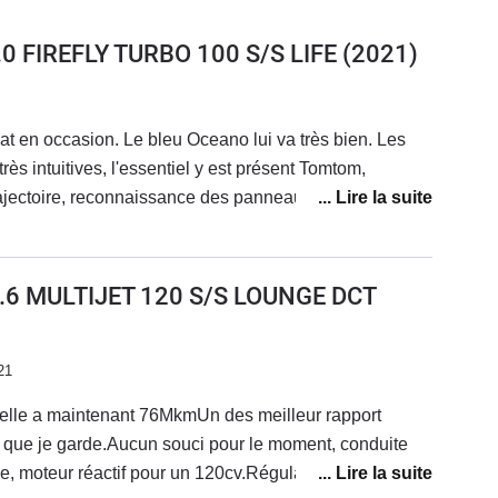
1.0 FIREFLY TURBO 100 S/S LIFE
(2021)
at en occasion. Le bleu Oceano lui va très bien. Les
très intuitives, l'essentiel y est présent Tomtom,
ajectoire, reconnaissance des panneaux etc... et surtout
ophages et sonores. Je regrette l'absence d'aide au
tres aides sont très appréciées, radar de recul, la
des feux (codes/phares) c'est très intéressant,
1.6 MULTIJET 120 S/S LOUNGE DCT
conduite nocture. La version essence est silencieuse
vement, l'auto est assez dynamique. Pas assez de recul
ion. Je suis passé d'un Diesel à une essence. Un
21
é : pas de plancher plat (sièges arrières rabattus) ce
 elle a maintenant 76MkmUn des meilleur rapport
ès dommage. Je pressens une fragilité future concernant
, et que je garde.Aucun souci pour le moment, conduite
t sur la portière après l'avoir effleurée avec la clé de
ce, moteur réactif pour un 120cv.Régulateur adaptatif
s parking aux sacs et paniers baladeurs ainsi qu'au