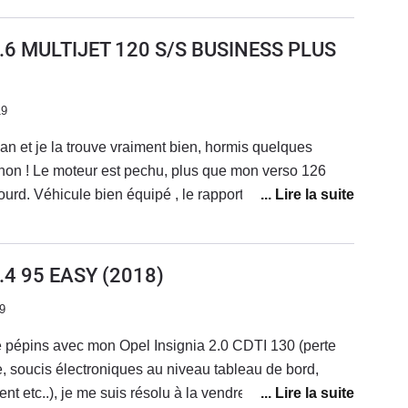
 refusé de prendre la voiture car son
es
1.6 MULTIJET 120 S/S BUSINESS PLUS
19
 bien, hormis quelques
sinon ! Le moteur est pechu, plus que mon verso 126
urd. Véhicule bien équipé , le rapport qualité - prix est
 quoi je parle je change de voiture, et souvent de
ux ans environ! Bravo Fiat, sortez la en hybride.
1.4 95 EASY
(2018)
9
e pépins avec mon Opel Insignia 2.0 CDTI 130 (perte
, soucis électroniques au niveau tableau de bord,
nt etc..), je me suis résolu à la vendre pour