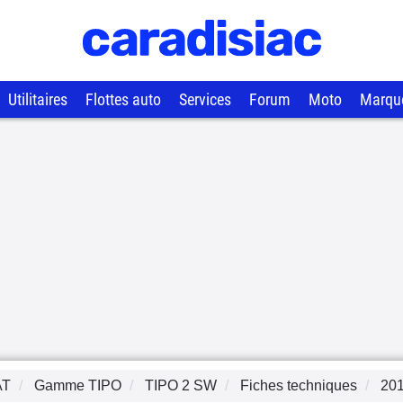
Utilitaires
Flottes auto
Services
Forum
Moto
Marqu
AT
Gamme
TIPO
TIPO 2 SW
Fiches techniques
20