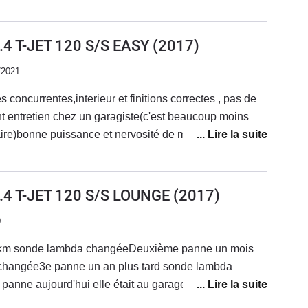
ble, logeable, idéal au quotidien.Assurance pas cher,
n a pour son argent. .... comme dit un slogan :
etien pas cher.Je conseil, en tout cas pour le moment.
 en avoir moins ! En revanche sur les concessions
.4 T-JET 120 S/S EASY
(2017)
 choses négatives à relever, (accueil, sav et suivi
e des produits de la marque, sondeurs téléphoniques
/2021
 9 et 10 etc alors rien ne justifie de telles notes...), si
concurrentes,interieur et finitions correctes , pas de
ur ainsi...il faudra beaucoup plus que de belles auto
t entretien chez un garagiste(c'est beaucoup moins
venir.
ire)bonne puissance et nervosité de moteur mais une
nt ce qui fait une perte de volume quand vous voulez
mes,au final une bonne voitue dans l'ensemble
1.4 T-JET 120 S/S LOUNGE
(2017)
0
 km sonde lambda changéeDeuxième panne un mois
e changée3e panne un an plus tard sonde lambda
panne aujourd'hui elle était au garage il y a un mois
ce après-vente est minable et peu aimableÀ la