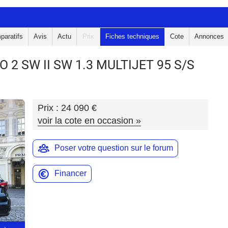
paratifs
Avis
Actu
Prix
Fiches techniques
Cote
Annonces
PO 2 SW
II SW 1.3 MULTIJET 95 S/S
Prix :
24 090 €
voir la cote en occasion
»
Poser votre question sur le forum
Financer