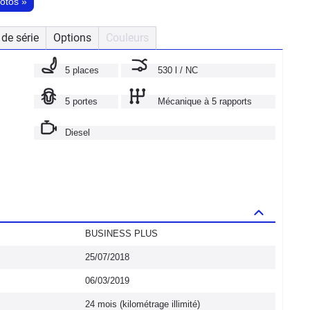
hotos
»
de série
Options
Couleurs
5 places
530 l / NC
5 portes
Mécanique à 5 rapports
Diesel
BUSINESS PLUS
25/07/2018
06/03/2019
24 mois (kilométrage illimité)