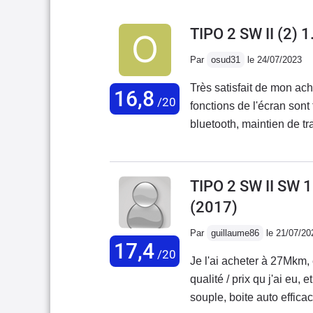
TIPO 2 SW II (2) 
Par
osud31
le 24/07/2023
Très satisfait de mon ach
16,8
/20
fonctions de l'écran sont 
bluetooth, maintien de tr
pas de sous-menus chron
parking à l'avant. Les au
commutation automatique 
TIPO 2 SW II SW 
pratique et reposant en 
(2017)
tant à l'arrêt qu'en mou
pour juger la consommat
Par
guillaume86
le 21/07/20
17,4
reproche sur la modularit
/20
Je l'ai acheter à 27Mkm,
qui pour un break est tr
qualité / prix qu j'ai eu
la peinture : déjà un écla
souple, boite auto effica
contact, attention sur le