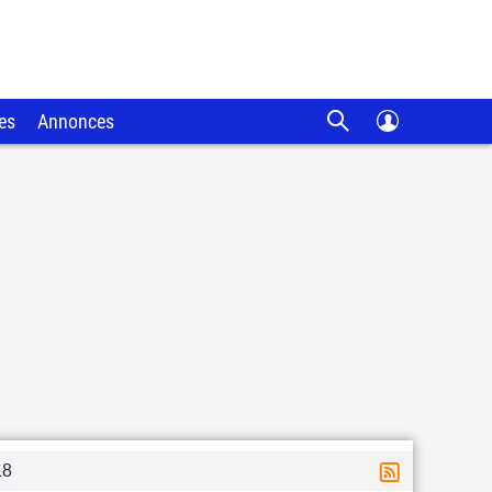
es
Annonces
18