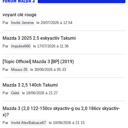
FORUM MAZDA 3
celle annoncée par le constructeur. Je suis déçu.
assemblé. Le tableau de bord ne ressemble pas à une
succession d'ipad plus ou moins grands, pas de
voyant clé rouge
guirlandes lumineuses façon boîte de nuit, une
Par
Invité Jerome
le 20/07/2026 à 12:54
interface non tactile intuitive et sécurisante sans
paramétrages inutiles. Simple, beau, efficace. Une
Mazda 3 2025 2.5 eskyactiv Takumi
voiture quoi ! Pas le macumba ni le prolongement de
Par
Impulse666
le 17/07/2026 à 11:36
mon bureau d'ordinateur - la finition est remarquable.
Je ne vois aucune compact aujourd'hui mieux finie.
[Topic Officiel] Mazda 3 [BP] (2019)
Ainsi, les boutons crantés sont en métal, tout comme
Par
Mouss-35
le 30/06/2026 à 05:33
les grilles de Hp. Cette mazda 3 4ème génération est
au niveau de la précédente génération d'audi a3, et au
Mazda 3 2,5 140ch Takumi
dessus de la golf 7ème génération - le moteur est
suffisamment puissant. Ce n'est pas une fusée mais il y
Par
Gété
le 18/06/2026 à 21:27
a de quoi doubler en toutes circonstances. Mais à
condition de rétrograder et monter dans les tours
Mazda 3 (2,0 122-150cv skyactiv-g ou 2,0 186cv skyactiv-
x)?
chercher la puissance. La voiture ne se conduit pas
comme une voiture turbo diesel menée sur le couple
Par
Invité AlexBalsace67
le 10/06/2026 à 21:15