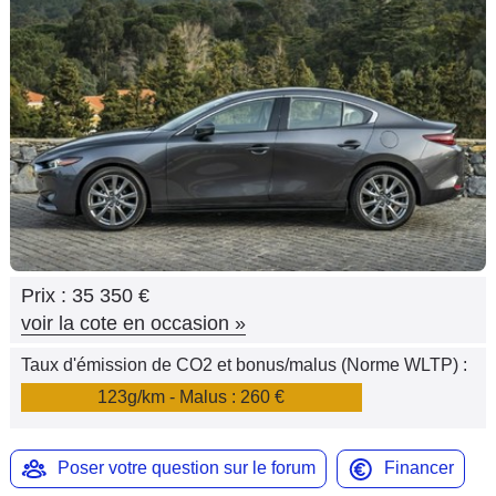
Flottes
Auto
Services
Forum
Moto
Marques
Prix :
35 350 €
voir la cote en occasion
»
Taux d'émission de CO2 et bonus/malus (Norme WLTP) :
123g/km - Malus : 260 €
Poser votre question sur le forum
Financer