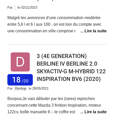
Par
le 02/11/2023
Malgré les annonces d'une consommation modérée
entre 5,6 l et 6 l aux 100 , on est loin du compte avec
une consommation en ville comprise entre 7 l e t7l 3 en
moyenne en ville et à une consommation comprise
entre 5,3 l et 6,2 l aux 100 sur autoroute avec une
vitesse comprise entre 130 et 132 kms en moyenne. Le
3 (4E GENERATION)
réservoir de 51 l est trop petit pour les longues
BERLINE IV BERLINE 2.0
distances ne permet pas une autonomie complète
SKYACTIV-G M-HYBRID 122
entre Toulouse et Genève largement inférieur à 750
Kms. La carrosserie est très fragile et ne résiste pas
18
INSPIRATION BV6
(2020)
/20
aux intempéries dont les pluies acides ou calcaires qui
Par
Dimhop
le 28/05/2021
laissent des taches indélébiles et qu'il faut faire traiter
spécialement par une nettoyage spécifique dit
Bonjour,Je vais débuter par les (rares) reproches
Céramique et faire poser un film protecteur sur la
concernant cette Mazda 3 finition Inspiration, moteur
voiture avec un coût entre 2000 et 2500 € et Mazda
122cv, boîte manuelle 6 :- le coffre est un peu petit, je