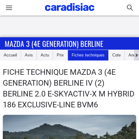
Connexion / Inscription
MAZDA 3 (4E GENERATION) BERLINE
Accueil
Accueil
Avis
Actu
Prix
Fiches techniques
Cote
Anno
Actu
FICHE TECHNIQUE MAZDA 3 (4E
Essais
GENERATION) BERLINE
IV (2)
Guide
BERLINE 2.0 E-SKYACTIV-X M HYBRID
d'achat
186 EXCLUSIVE-LINE BVM6
Electriques
Utilitaires