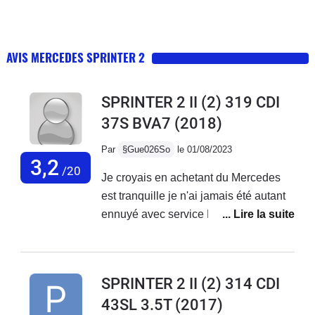
AVIS MERCEDES SPRINTER 2
SPRINTER 2 II (2) 319 CDI
37S BVA7
(2018)
Par
§Gue026So
le 01/08/2023
3,2
/20
Je croyais en achetant du Mercedes
est tranquille je n'ai jamais été autant
ennuyé avec service Mercedes France
ne font rien,des oui oui et rien n'est fait
je reste avec mes problèmes sur le
véhicule...Véhicule acheter neuf de 3
SPRINTER 2 II (2) 314 CDI
mois avec 20000 kmBatterie qui a
43SL 3.5T
(2017)
lâché, peinture qui se décolle, porte