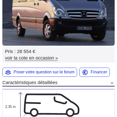
Flottes
Auto
Services
Forum
Prix :
28 554 €
Moto
voir la cote en occasion
»
Marques
Poser votre question sur le forum
Financer
Caractéristiques détaillées
2,35 m