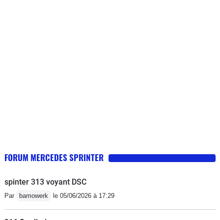
surtout n'achetez pas cette génération
de sprinter il n'y a que la façade
FORUM MERCEDES SPRINTER
spinter 313 voyant DSC
Par
bamowerk
le 05/06/2026 à 17:29