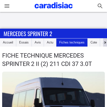
Connexion / Inscription
MERCEDES SPRINTER 2
Accueil
Accueil
Essais
Avis
Actu
Fiches techniques
Cote
An
Actu
FICHE TECHNIQUE MERCEDES
Essais
SPRINTER 2
II (2) 211 CDI 37 3.0T
Guide
d'achat
Electriques
Utilitaires