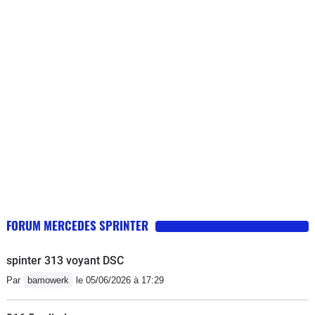
surtout n'achetez pas cette génération
de sprinter il n'y a que la façade
FORUM MERCEDES SPRINTER
spinter 313 voyant DSC
Par
bamowerk
le 05/06/2026 à 17:29