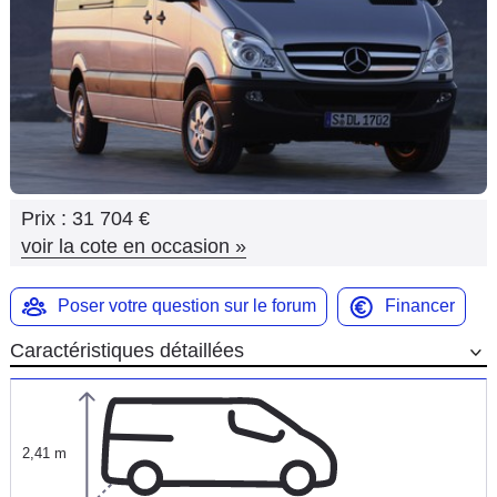
Flottes
Auto
Services
Forum
Prix :
31 704 €
Moto
voir la cote en occasion
»
Marques
Poser votre question sur le forum
Financer
Caractéristiques détaillées
2,41 m