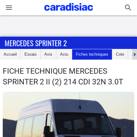
Connexion / Inscription
MERCEDES SPRINTER 2
Accueil
Accueil
Essais
Avis
Actu
Fiches techniques
Cote
An
Actu
FICHE TECHNIQUE MERCEDES
Essais
SPRINTER 2
II (2) 214 CDI 32N 3.0T
Guide
d'achat
Electriques
Utilitaires