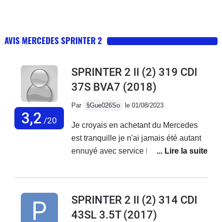
AVIS MERCEDES SPRINTER 2
SPRINTER 2 II (2) 319 CDI
37S BVA7
(2018)
Par
§Gue026So
le 01/08/2023
3,2
/20
Je croyais en achetant du Mercedes
est tranquille je n'ai jamais été autant
ennuyé avec service Mercedes France
ne font rien,des oui oui et rien n'est fait
je reste avec mes problèmes sur le
véhicule...Véhicule acheter neuf de 3
SPRINTER 2 II (2) 314 CDI
mois avec 20000 kmBatterie qui a
43SL 3.5T
(2017)
lâché, peinture qui se décolle, porte