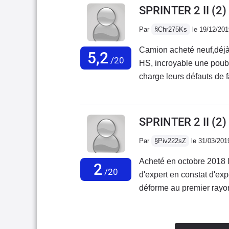
entretenueSURTOUT 
SPRINTER 2 II (2)
différente d'un usage quo
ACHETEZ DE LA QUAL
Par
§Chr275Ks
le 19/12/201
mercedes
Camion acheté neuf,déjà 
5,2
/20
HS, incroyable une poube
charge leurs défauts de fa
tribunal.Marque à éviter
de fiabilité.Fini le tem
!!!!!
SPRINTER 2 II (2
Par
§Piv222sZ
le 31/03/201
Acheté en octobre 2018 l
2
/20
d'expert en constat d'exp
déforme au premier rayon
les procès seront terminé
génération de sprinter il 