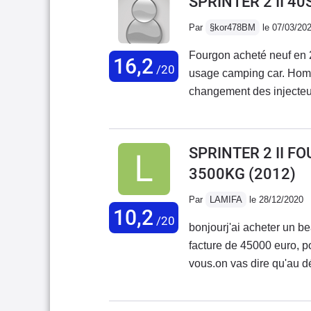
SPRINTER 2 II 4
Par
§kor478BM
le 07/03/20
Fourgon acheté neuf en 
16,2
/20
usage camping car. Homo
changement des injecteu
de tous les joints car m
moteur pour une fuite mot
rouille sous chassis, ce 
SPRINTER 2 II F
des nombreux problèmes, 
3500KG
(2012)
par la marque ! Mon conc
du véhicule ! Les avanta
Par
LAMIFA
le 28/12/2020
10,2
insonorisation, puissance
/20
bonjourj'ai acheter un b
peinture désastreuse, nom
facture de 45000 euro, p
Villebrequin cassé et peu
vous.on vas dire qu'au dé
retour de mercedes... c'e
plusquand vous prenez r
problème des bi turbos...
dise que ça peut attendr
ont la même mésaventures,