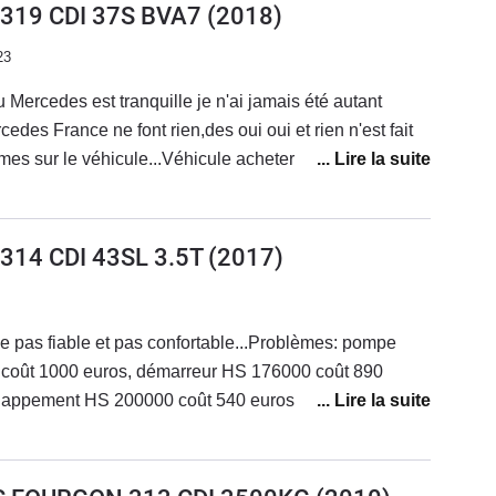
) 319 CDI 37S BVA7
(2018)
23
 Mercedes est tranquille je n'ai jamais été autant
ance ne font rien,des oui oui et rien n'est fait
mes sur le véhicule...Véhicule acheter neuf de 3 mois
 a lâché, peinture qui se décolle, porte latérale
e et phare ne marche plus, capot moteur mal fixé
nière, direction assistée très dur inconduisible,
 314 CDI 43SL 3.5T
(2017)
u 100 km en conduisant très doux.Véhicule ne justifie
'ai eu de nombreux véhicules et de marque différentes
ssistance qui vous tenez au courant.Très déçu je veux
e pas fiable et pas confortable...Problèmes: pompe
 vite. Car Mercedes ne résout pas les problèmes de
oût 1000 euros, démarreur HS 176000 coût 890
tré d'autres utilisateurs très mécontent de Mercedes il
échappement HS 200000 coût 540 euros.Actuellement
rcedes... moi non plus...
eur..A fuir c'est une merguez et je passe les problèmes
 278000 kms et cela devient préoccupant.