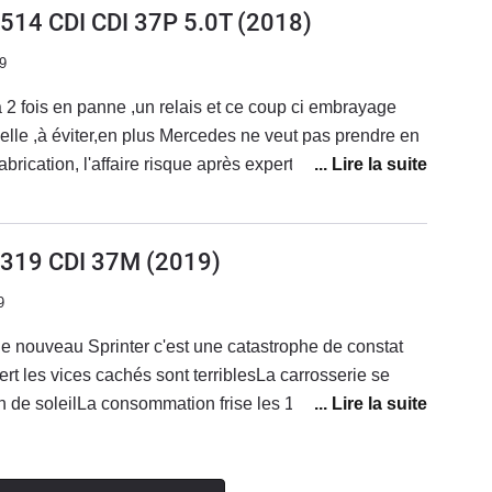
NE PAS ALLEZ CHEZ MERCEDES EN CROYANT
 514 CDI CDI 37P 5.0T
(2018)
tidien donc un avi à part :)
ITER PARCE QUE C'EST PLUS CHERmerci
9
2 fois en panne ,un relais et ce coup ci embrayage
lle ,à éviter,en plus Mercedes ne veut pas prendre en
brication, l'affaire risque après expertise de finir au
 absolument,manque de professionnalisme,de qualité et
ps des bonnes mercos,enseigne à oublier très rapidement
) 319 CDI 37M
(2019)
9
e nouveau Sprinter c'est une catastrophe de constat
ert les vices cachés sont terriblesLa carrosserie se
 de soleilLa consommation frise les 15 litres Des que
s on se replie sur le Crafter surtout n'achetez pas cette
n'y a que la façade