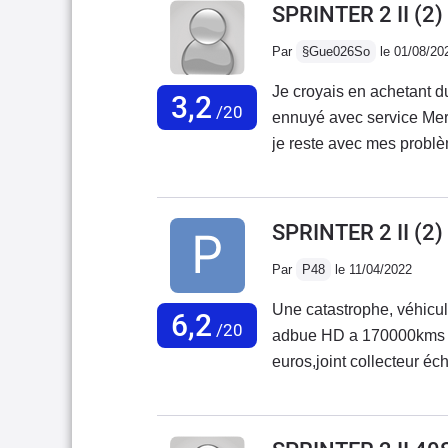
SPRINTER 2 II (2
Par
§Gue026So
le 01/08/20
Je croyais en achetant du
3,2
/20
ennuyé avec service Mercedes Fr
je reste avec mes problè
avec 20000 kmBatterie qui
gauche se ferme mal, cod
obligé de changer le char
SPRINTER 2 II (2)
consommation 17 litres a
Par
P48
le 11/04/2022
pas son prix excessif.,J
qui était fiable et une a
Une catastrophe, véhicul
6,2
m'en débarrasser au plus
/20
adbue HD a 170000kms c
ces véhicules.J'ai rencon
euros,joint collecteur 
ne rachèteront pas de Me
fumé a l'intérieur du mot
de rouille le véhicule a