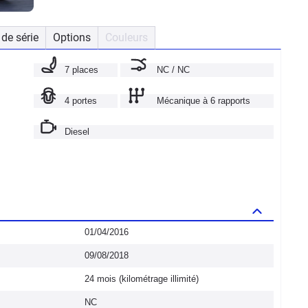
de série
Options
Couleurs
7 places
NC / NC
4 portes
Mécanique à 6 rapports
Diesel
01/04/2016
09/08/2018
24 mois (kilométrage illimité)
NC