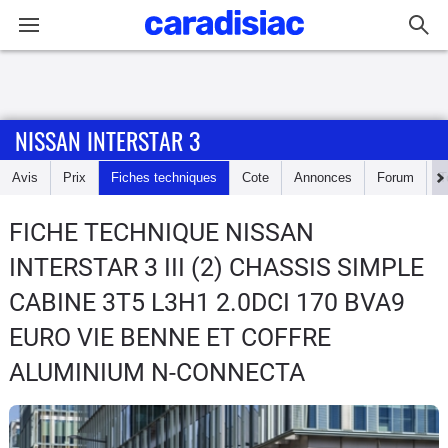
Connexion / Inscription
NISSAN INTERSTAR 3
Accueil
Avis
Prix
Fiches techniques
Cote
Annonces
Forum
T
Actu
FICHE TECHNIQUE NISSAN
Essais
INTERSTAR 3
III (2) CHASSIS SIMPLE
Guide
CABINE 3T5 L3H1 2.0DCI 170 BVA9
d'achat
EURO VIE BENNE ET COFFRE
ALUMINIUM N-CONNECTA
Electriques
Utilitaires