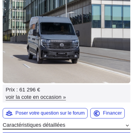
Flottes
Auto
Services
Forum
Moto
Marques
Prix :
61 296 €
voir la cote en occasion
»
Poser votre question sur le forum
Financer
Caractéristiques détaillées