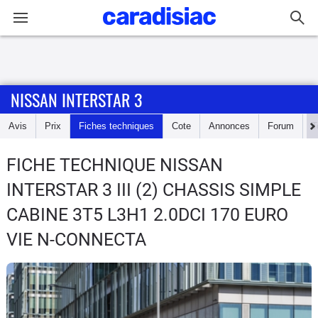
Connexion / Inscription
NISSAN INTERSTAR 3
Accueil
Avis
Prix
Fiches techniques
Cote
Annonces
Forum
T
Actu
FICHE TECHNIQUE NISSAN
Essais
INTERSTAR 3
III (2) CHASSIS SIMPLE
Guide
CABINE 3T5 L3H1 2.0DCI 170 EURO
d'achat
VIE N-CONNECTA
Electriques
Utilitaires