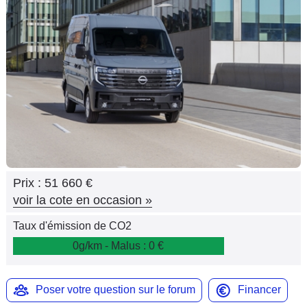
Flottes
Auto
Services
Forum
Moto
Marques
Prix :
51 660 €
voir la cote en occasion
»
Taux d'émission de CO2
0g/km - Malus : 0 €
Poser votre question sur le forum
Financer