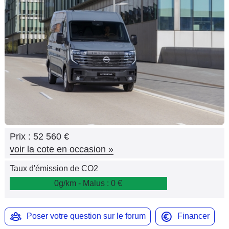
Flottes
Auto
Services
Forum
Moto
Marques
Prix :
52 560 €
voir la cote en occasion
»
Taux d'émission de CO2
0g/km - Malus : 0 €
Poser votre question sur le forum
Financer