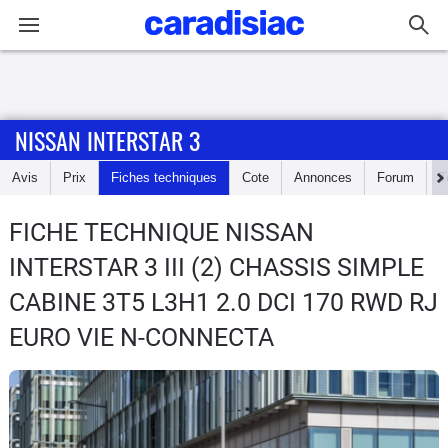
Connexion / Inscription
NISSAN INTERSTAR 3
Accueil
Avis
Prix
Fiches techniques
Cote
Annonces
Forum
T
Actu
FICHE TECHNIQUE NISSAN
Essais
INTERSTAR 3
III (2) CHASSIS SIMPLE
Guide
CABINE 3T5 L3H1 2.0 DCI 170 RWD RJ
d'achat
EURO VIE N-CONNECTA
Electriques
Utilitaires