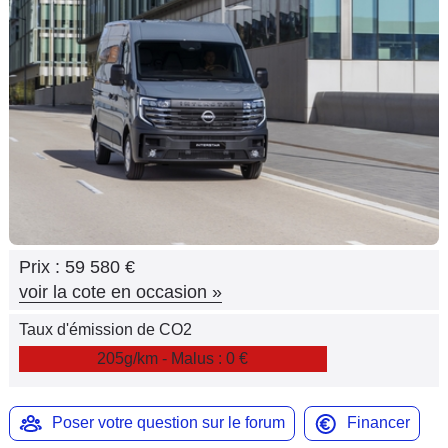
Flottes
Auto
Services
Forum
Moto
Marques
Prix :
59 580 €
voir la cote en occasion
»
Taux d'émission de CO2
205g/km - Malus : 0 €
Poser votre question sur le forum
Financer