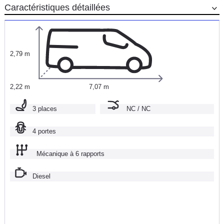
Caractéristiques détaillées
2,79 m
2,22 m
7,07 m
3 places
NC / NC
4 portes
Mécanique à 6 rapports
Diesel