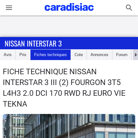
Connexion / Inscription
NISSAN INTERSTAR 3
Accueil
Avis
Prix
Fiches techniques
Cote
Annonces
Forum
T
Actu
FICHE TECHNIQUE NISSAN
Essais
INTERSTAR 3
III (2) FOURGON 3T5
Guide
L4H3 2.0 DCI 170 RWD RJ EURO VIE
d'achat
TEKNA
Electriques
Utilitaires