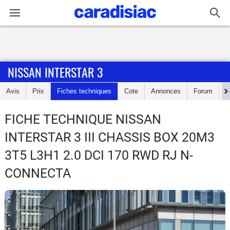
Connexion / Inscription
NISSAN INTERSTAR 3
Accueil
Avis
Prix
Fiches techniques
Cote
Annonces
Forum
T
Actu
FICHE TECHNIQUE NISSAN
Essais
INTERSTAR 3
III CHASSIS BOX 20M3
Guide
3T5 L3H1 2.0 DCI 170 RWD RJ N-
d'achat
CONNECTA
Electriques
Utilitaires