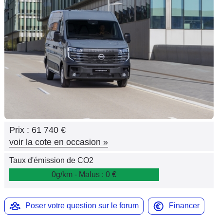
Flottes
Auto
Services
Forum
Moto
Marques
Prix :
61 740 €
voir la cote en occasion
»
Taux d'émission de CO2
0g/km - Malus : 0 €
Poser votre question sur le forum
Financer