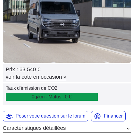
Flottes
Auto
Services
Forum
Moto
Prix :
63 540 €
Marques
voir la cote en occasion
»
Taux d'émission de CO2
0g/km - Malus : 0 €
Poser votre question sur le forum
Financer
Caractéristiques détaillées