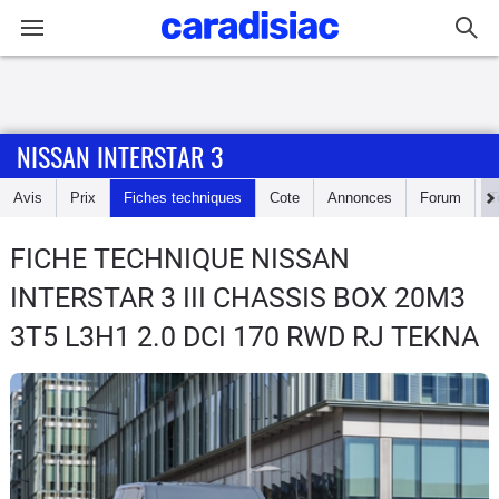
Connexion / Inscription
NISSAN INTERSTAR 3
Accueil
Avis
Prix
Fiches techniques
Cote
Annonces
Forum
T
Actu
FICHE TECHNIQUE NISSAN
Essais
INTERSTAR 3
III CHASSIS BOX 20M3
Guide
3T5 L3H1 2.0 DCI 170 RWD RJ TEKNA
d'achat
Electriques
Utilitaires