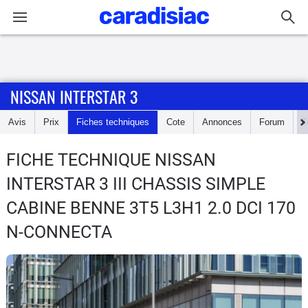
Connexion / Inscription
NISSAN INTERSTAR 3
Accueil
Avis
Prix
Fiches techniques
Cote
Annonces
Forum
T
Actu
FICHE TECHNIQUE NISSAN
Essais
INTERSTAR 3
III CHASSIS SIMPLE
Guide
CABINE BENNE 3T5 L3H1 2.0 DCI 170
d'achat
N-CONNECTA
Electriques
Utilitaires