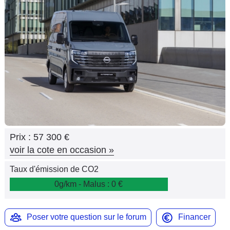
Flottes
Auto
Services
Forum
Moto
Marques
Prix :
57 300 €
voir la cote en occasion
»
Taux d'émission de CO2
0g/km - Malus : 0 €
Poser votre question sur le forum
Financer