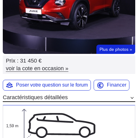
Flottes
Auto
Services
Forum
Plus de photos
»
Prix :
31 450 €
Moto
voir la cote en occasion
»
Marques
Poser votre question sur le forum
Financer
Caractéristiques détaillées
1,59 m