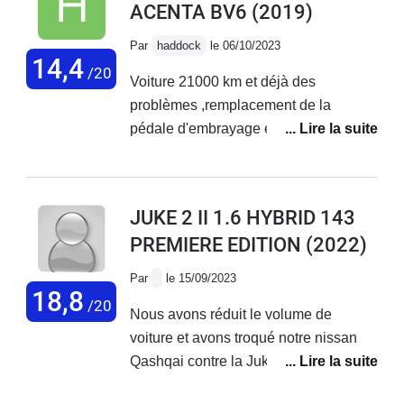
ACENTA BV6
(2019)
Par
haddock
le 06/10/2023
14,4
/20
Voiture 21000 km et déjà des
problèmes ,remplacement de la
pédale d'embrayage et le support prise
en charge a 50% de Nissan ,deuxième
problèmes le compteur electronique
ne fonctionne plus et le lendemain le
JUKE 2 II 1.6 HYBRID 143
stop start rdv avec le garage la
PREMIERE EDITION
(2022)
semaine prochaine, au niveau comfort
pas terrible manque de souplesse.
Par
le 15/09/2023
18,8
/20
Nous avons réduit le volume de
voiture et avons troqué notre nissan
Qashqai contre la Juke. Quelques
réglages à effectuer après 10mois d