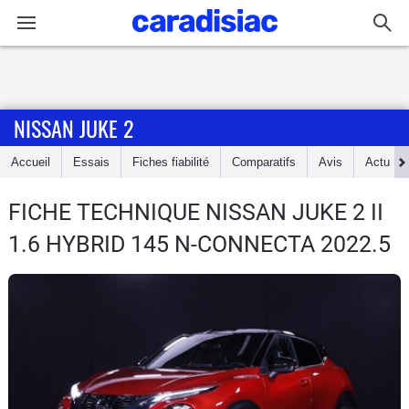
Connexion / Inscription
NISSAN JUKE 2
Accueil
Accueil
Essais
Fiches fiabilité
Comparatifs
Avis
Actu
Actu
FICHE TECHNIQUE NISSAN JUKE 2
II
Essais
1.6 HYBRID 145 N-CONNECTA 2022.5
Guide
d'achat
Electriques
Utilitaires