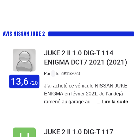
AVIS NISSAN JUKE 2
JUKE 2 II 1.0 DIG-T 114
ENIGMA DCT7 2021
(2021)
Par
le 29/11/2023
13,6
/20
J’ai acheté ce véhicule NISSAN JUKE
ÉNIGMA en février 2021. Je l’ai déjà
ramené au garage au moins 4 fois(
remplacement turbo durite ect… ) et
j’ai toujours un bruitage au au niveau
du moteur. Je suis déçu de ce véhicule
JUKE 2 II 1.0 DIG-T 117
qui Consomme aussi