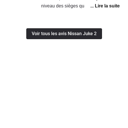
niveau des sièges quand on fait des
longues routes, et la puissance est
suffisante même 5 personnes dedans
sa pousse bien j était étonné, y a
Voir tous les avis Nissan Juke 2
grand coffre pour un petit suv, et la
consommation dans le global c est 5
litres au 100 km, et mode éco en
poussant pas beaucoup 4 litres 6 au
100 km en mixte.