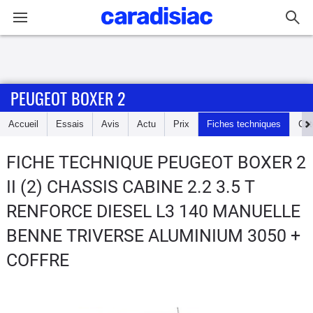
Connexion / Inscription
PEUGEOT BOXER 2
Accueil
Accueil
Essais
Avis
Actu
Prix
Fiches techniques
Cot
Actu
FICHE TECHNIQUE PEUGEOT BOXER 2
Essais
II (2) CHASSIS CABINE 2.2 3.5 T
Guide
RENFORCE DIESEL L3 140 MANUELLE
d'achat
BENNE TRIVERSE ALUMINIUM 3050 +
COFFRE
Electriques
Utilitaires