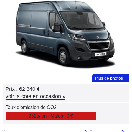
Flottes
Auto
Services
Forum
Moto
Marques
Plus de photos
»
Prix :
62 340 €
voir la cote en occasion
»
Taux d'émission de CO2
252g/km - Malus : 0 €