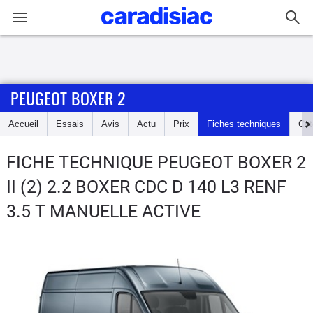
Connexion / Inscription
PEUGEOT BOXER 2
Accueil
Accueil
Essais
Avis
Actu
Prix
Fiches techniques
Cot
Actu
FICHE TECHNIQUE PEUGEOT BOXER 2
Essais
II (2) 2.2 BOXER CDC D 140 L3 RENF
Guide
3.5 T MANUELLE ACTIVE
d'achat
Electriques
Utilitaires