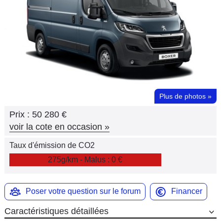
Flottes
Auto
Services
Forum
Plus de photos
»
Moto
Prix :
50 280 €
Marques
voir la cote en occasion
»
Taux d'émission de CO2
275g/km - Malus : 0 €
Poser votre question sur le forum
Financer
Caractéristiques détaillées