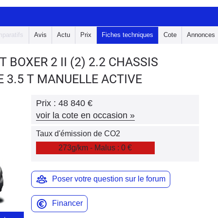
paratifs
Avis
Actu
Prix
Fiches techniques
Cote
Annonces
T BOXER 2
II (2) 2.2 CHASSIS
E 3.5 T MANUELLE ACTIVE
Prix :
48 840 €
voir la cote en occasion
»
Taux d'émission de CO2
273g/km - Malus : 0 €
Poser votre question sur le forum
Financer