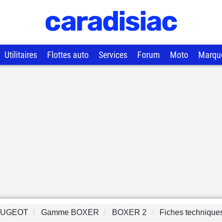
Utilitaires
Flottes auto
Services
Forum
Moto
Marqu
EUGEOT
Gamme
BOXER
BOXER 2
Fiches technique