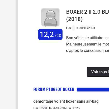
BOXER 2 II 2.0 
(2018)
Par
le 30/10/2023
12,2
/20
Bon véhicule utilitaire,
Malheureusement le mote
d'après le concessionnair
Voir tous 
FORUM PEUGEOT BOXER
demontage volant boxer sans air-bag
Par
mcd
le 26/06/2026 à 08:26