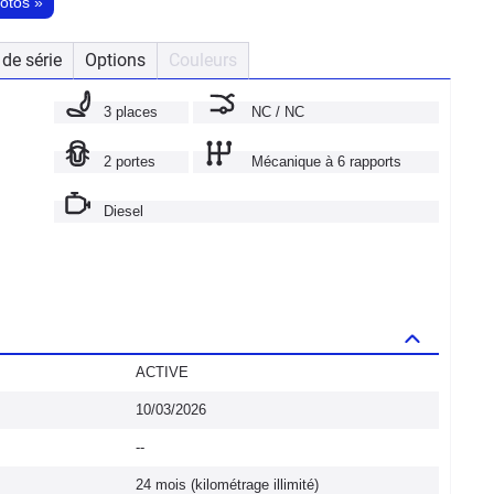
hotos
»
de série
Options
Couleurs
3 places
NC / NC
2 portes
Mécanique à 6 rapports
Diesel
ACTIVE
10/03/2026
--
24 mois (kilométrage illimité)