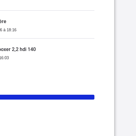
ère
6 à 18:16
oxer 2,2 hdi 140
16:03