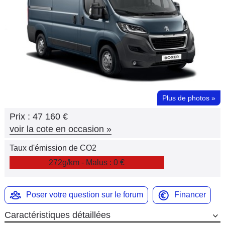
Flottes
Auto
Services
Forum
Plus de photos
»
Moto
Prix :
47 160 €
Marques
voir la cote en occasion
»
Taux d'émission de CO2
272g/km - Malus : 0 €
Poser votre question sur le forum
Financer
Caractéristiques détaillées