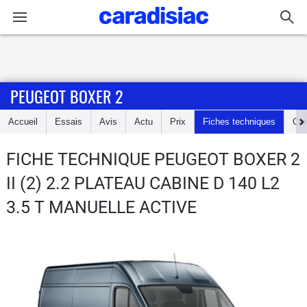
Connexion / Inscription
PEUGEOT BOXER 2
Accueil
Accueil
Essais
Avis
Actu
Prix
Fiches techniques
Cot
Actu
FICHE TECHNIQUE PEUGEOT BOXER 2
Essais
II (2) 2.2 PLATEAU CABINE D 140 L2
Guide
3.5 T MANUELLE ACTIVE
d'achat
Electriques
Utilitaires