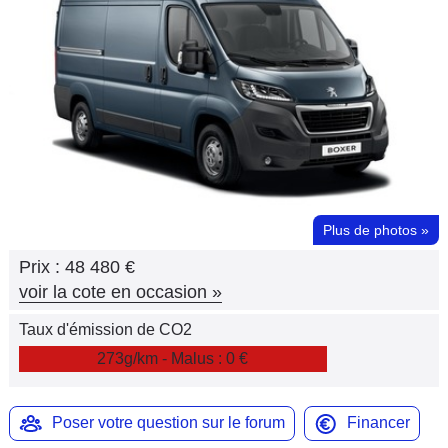
Flottes
Auto
Services
Forum
Moto
Plus de photos
»
Marques
Prix :
48 480 €
voir la cote en occasion
»
Taux d'émission de CO2
273g/km - Malus : 0 €
Poser votre question sur le forum
Financer