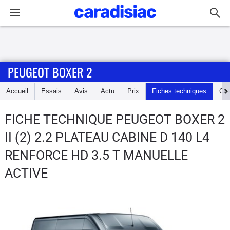
Connexion / Inscription
PEUGEOT BOXER 2
Accueil
Accueil
Essais
Avis
Actu
Prix
Fiches techniques
Cot
Actu
FICHE TECHNIQUE PEUGEOT BOXER 2
Essais
II (2) 2.2 PLATEAU CABINE D 140 L4
Guide
RENFORCE HD 3.5 T MANUELLE
d'achat
ACTIVE
Electriques
Utilitaires