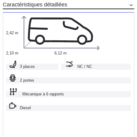
Caractéristiques détaillées
2,42 m
2,10 m
6,12 m
3 places
NC / NC
2 portes
Mécanique à 6 rapports
Diesel