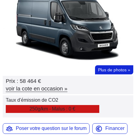
Flottes
Auto
Services
Forum
Moto
Plus de photos
»
Marques
Prix :
58 464 €
voir la cote en occasion
»
Taux d'émission de CO2
250g/km - Malus : 0 €
Poser votre question sur le forum
Financer