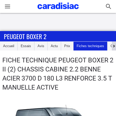
Connexion / Inscription
PEUGEOT BOXER 2
Accueil
Accueil
Essais
Avis
Actu
Prix
Fiches techniques
Cot
Actu
FICHE TECHNIQUE PEUGEOT BOXER 2
Essais
II (2) CHASSIS CABINE 2.2 BENNE
Guide
ACIER 3700 D 180 L3 RENFORCE 3.5 T
d'achat
MANUELLE ACTIVE
Electriques
Utilitaires