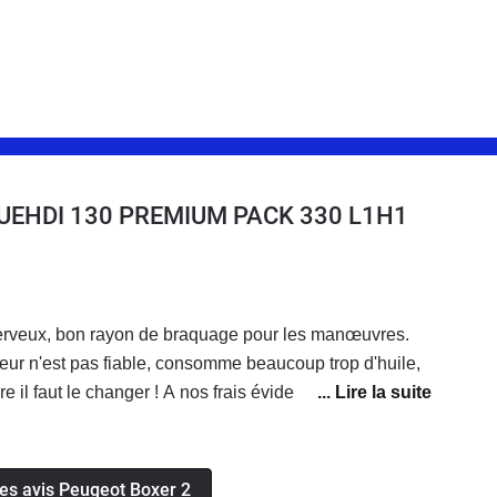
BLUEHDI 130 PREMIUM PACK 330 L1H1
 nerveux, bon rayon de braquage pour les manœuvres.
ur n'est pas fiable, consomme beaucoup trop d'huile,
e il faut le changer ! A nos frais évidemment...
les avis Peugeot Boxer 2