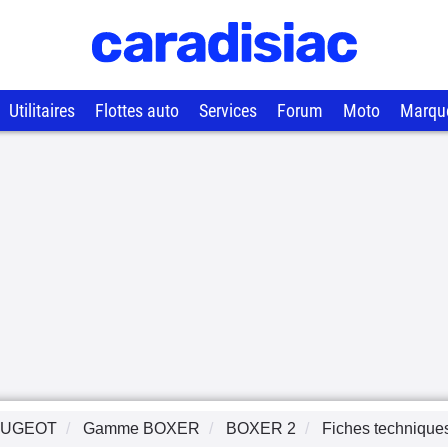
Utilitaires
Flottes auto
Services
Forum
Moto
Marqu
EUGEOT
Gamme
BOXER
BOXER 2
Fiches technique