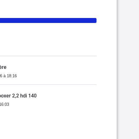
ère
6 à 18:16
oxer 2,2 hdi 140
16:03