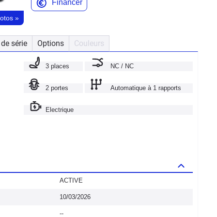
Financer
hotos
»
de série
Options
Couleurs
3 places
NC / NC
2 portes
Automatique à 1 rapports
Electrique
ACTIVE
10/03/2026
--