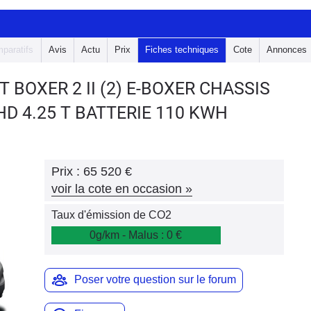
paratifs
Avis
Actu
Prix
Fiches techniques
Cote
Annonces
T BOXER 2
II (2) E-BOXER CHASSIS
HD 4.25 T BATTERIE 110 KWH
Prix :
65 520 €
voir la cote en occasion
»
Taux d'émission de CO2
0g/km - Malus : 0 €
Poser votre question sur le forum