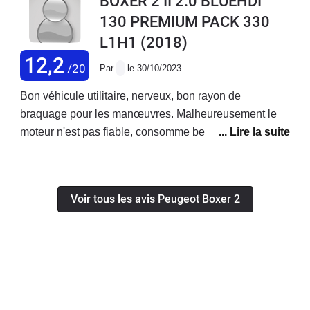
BOXER 2 II 2.0 BLUEHDI
130 PREMIUM PACK 330
L1H1
(2018)
12,2
/20
Par
le 30/10/2023
Bon véhicule utilitaire, nerveux, bon rayon de
braquage pour les manœuvres. Malheureusement le
moteur n'est pas fiable, consomme beaucoup trop
d'huile, d'après le concessionnaire il faut le changer ! A
nos frais évidemment...
Voir tous les avis Peugeot Boxer 2