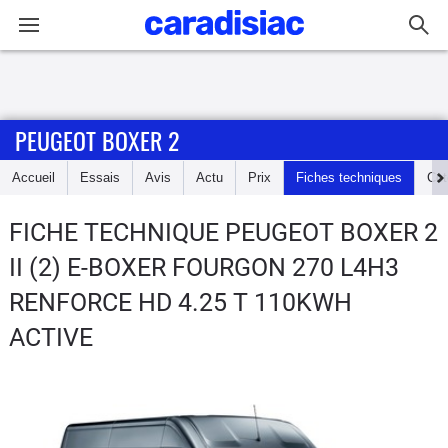
Connexion / Inscription
PEUGEOT BOXER 2
Accueil
Accueil
Essais
Avis
Actu
Prix
Fiches techniques
Cot
Actu
FICHE TECHNIQUE PEUGEOT BOXER 2
Essais
II (2) E-BOXER FOURGON 270 L4H3
Guide
RENFORCE HD 4.25 T 110KWH
d'achat
ACTIVE
Electriques
Utilitaires