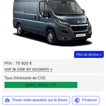
Flottes
Auto
Services
Forum
Moto
Plus de photos
»
Marques
Prix :
70 920 €
voir la cote en occasion
»
Taux d'émission de CO2
0g/km - Malus : 0 €
Poser votre question sur le forum
Financer