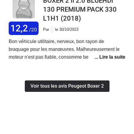
BOXER 2 II 2.0 BLUEHDI
130 PREMIUM PACK 330
L1H1
(2018)
12,2
/20
Par
le 30/10/2023
Bon véhicule utilitaire, nerveux, bon rayon de
braquage pour les manœuvres. Malheureusement le
moteur n'est pas fiable, consomme beaucoup trop
d'huile, d'après le concessionnaire il faut le changer ! A
nos frais évidemment...
Voir tous les avis Peugeot Boxer 2