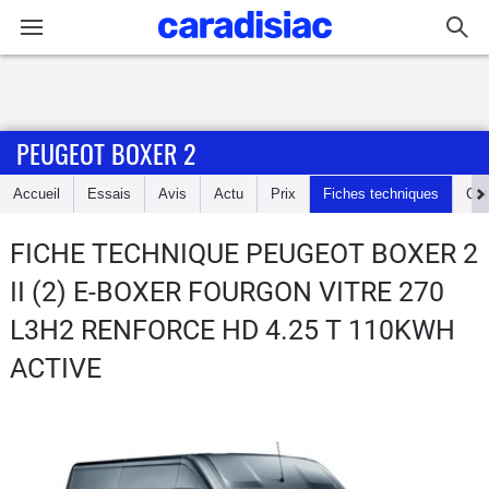
Connexion / Inscription
PEUGEOT BOXER 2
Accueil
Accueil
Essais
Avis
Actu
Prix
Fiches techniques
Cot
Actu
FICHE TECHNIQUE PEUGEOT BOXER 2
Essais
II (2) E-BOXER FOURGON VITRE 270
Guide
L3H2 RENFORCE HD 4.25 T 110KWH
d'achat
ACTIVE
Electriques
Utilitaires