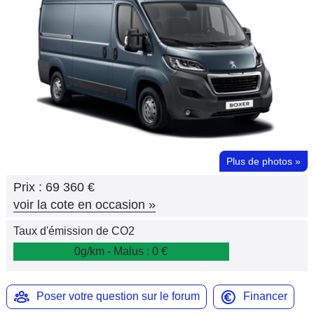
Flottes
Auto
Services
Forum
Moto
Plus de photos
»
Marques
Prix :
69 360 €
voir la cote en occasion
»
Taux d'émission de CO2
0g/km - Malus : 0 €
Poser votre question sur le forum
Financer