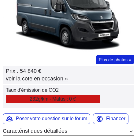
Flottes
Auto
Services
Forum
Plus de photos
»
Moto
Prix :
54 840 €
Marques
voir la cote en occasion
»
Taux d'émission de CO2
232g/km - Malus : 0 €
Poser votre question sur le forum
Financer
Caractéristiques détaillées