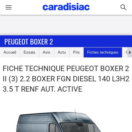
Connexion / Inscription
PEUGEOT BOXER 2
Accueil
Accueil
Essais
Avis
Actu
Prix
Fiches techniques
Cot
Actu
FICHE TECHNIQUE PEUGEOT BOXER 2
Essais
II (3) 2.2 BOXER FGN DIESEL 140 L3H2
Guide
3.5 T RENF AUT. ACTIVE
d'achat
Electriques
Utilitaires