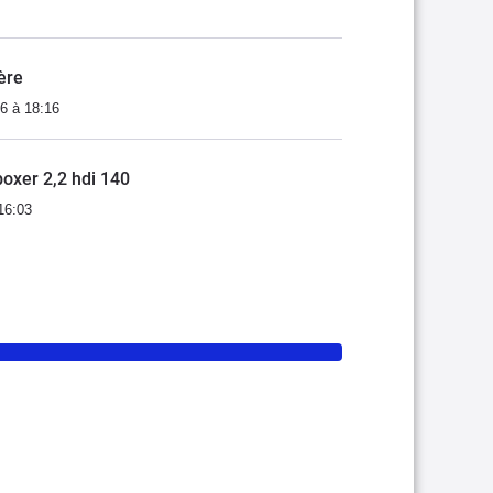
ère
6 à 18:16
oxer 2,2 hdi 140
16:03