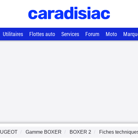
Utilitaires
Flottes auto
Services
Forum
Moto
Marqu
EUGEOT
Gamme
BOXER
BOXER 2
Fiches technique