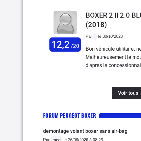
BOXER 2 II 2.0 
(2018)
Par
le 30/10/2023
12,2
/20
Bon véhicule utilitaire,
Malheureusement le mote
d'après le concessionnair
Voir tous 
FORUM PEUGEOT BOXER
demontage volant boxer sans air-bag
Par
mcd
le 26/06/2026 à 08:26