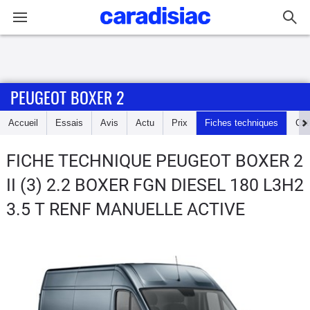
Connexion / Inscription
PEUGEOT BOXER 2
Accueil
Accueil
Essais
Avis
Actu
Prix
Fiches techniques
Cot
Actu
FICHE TECHNIQUE PEUGEOT BOXER 2
Essais
II (3) 2.2 BOXER FGN DIESEL 180 L3H2
Guide
3.5 T RENF MANUELLE ACTIVE
d'achat
Electriques
Utilitaires