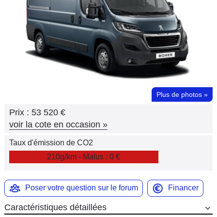
Flottes
Auto
Services
Forum
Plus de photos
»
Moto
Prix :
53 520 €
Marques
voir la cote en occasion
»
Taux d'émission de CO2
210g/km - Malus : 0 €
Poser votre question sur le forum
Financer
Caractéristiques détaillées