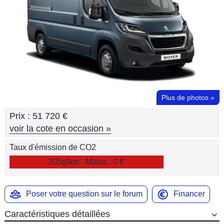
Flottes
Auto
Services
Forum
Plus de photos
»
Moto
Prix :
51 720 €
Marques
voir la cote en occasion
»
Taux d'émission de CO2
205g/km - Malus : 0 €
Poser votre question sur le forum
Financer
Caractéristiques détaillées