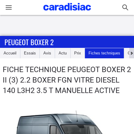
Connexion / Inscription
PEUGEOT BOXER 2
Accueil
Accueil
Essais
Avis
Actu
Prix
Fiches techniques
Cot
Actu
FICHE TECHNIQUE PEUGEOT BOXER 2
Essais
II (3) 2.2 BOXER FGN VITRE DIESEL
Guide
140 L3H2 3.5 T MANUELLE ACTIVE
d'achat
Electriques
Utilitaires