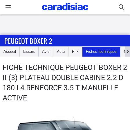
Connexion / Inscription
PEUGEOT BOXER 2
Accueil
Accueil
Essais
Avis
Actu
Prix
Fiches techniques
Cot
Actu
FICHE TECHNIQUE PEUGEOT BOXER 2
Essais
II (3) PLATEAU DOUBLE CABINE 2.2 D
Guide
180 L4 RENFORCE 3.5 T MANUELLE
d'achat
ACTIVE
Electriques
Utilitaires