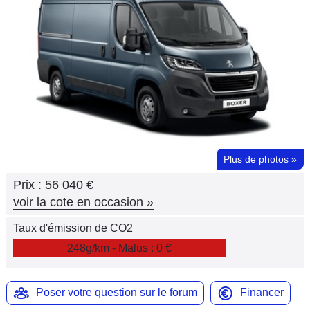
Flottes
Auto
Services
Forum
Moto
Plus de photos
»
Marques
Prix :
56 040 €
voir la cote en occasion
»
Taux d'émission de CO2
248g/km - Malus : 0 €
Poser votre question sur le forum
Financer