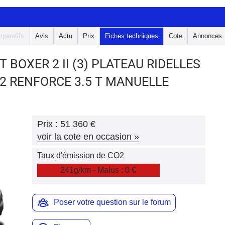
paratifs
Avis
Actu
Prix
Fiches techniques
Cote
Annonces
T BOXER 2
II (3) PLATEAU RIDELLES
L2 RENFORCE 3.5 T MANUELLE
Prix :
51 360 €
voir la cote en occasion
»
Taux d'émission de CO2
241g/km - Malus : 0 €
Poser votre question sur le forum