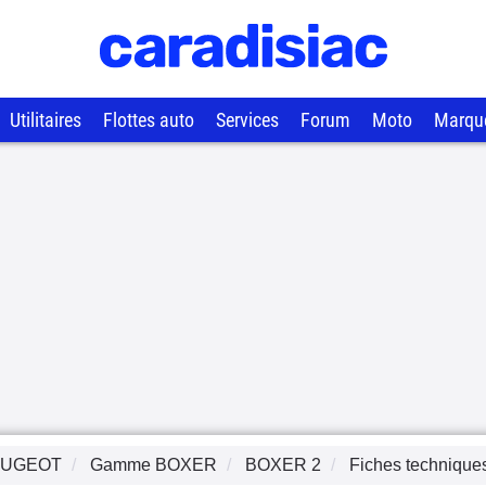
Utilitaires
Flottes auto
Services
Forum
Moto
Marqu
EUGEOT
Gamme
BOXER
BOXER 2
Fiches technique