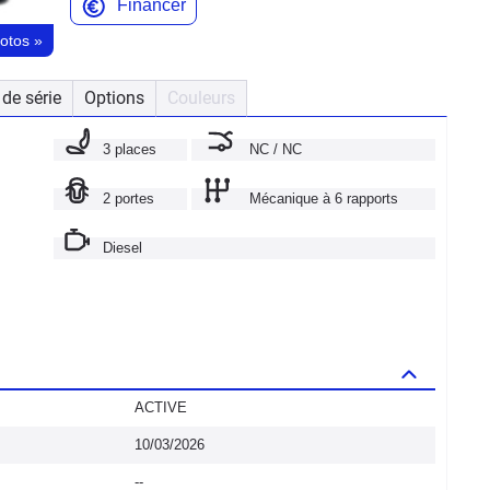
Financer
hotos
»
de série
Options
Couleurs
3 places
NC / NC
2 portes
Mécanique à 6 rapports
Diesel
ACTIVE
10/03/2026
--