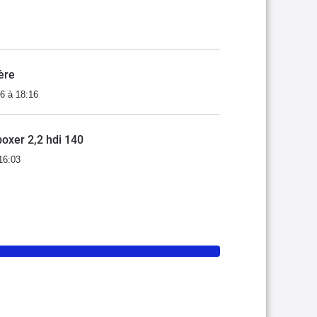
ère
6 à 18:16
oxer 2,2 hdi 140
16:03