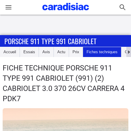
Connexion / Inscription
PORSCHE 911 TYPE 991 CABRIOLET
Accueil
Accueil
Essais
Avis
Actu
Prix
Fiches techniques
Cot
Actu
FICHE TECHNIQUE PORSCHE 911
Essais
TYPE 991 CABRIOLET
(991) (2)
Guide
CABRIOLET 3.0 370 26CV CARRERA 4
d'achat
PDK7
Electriques
Utilitaires