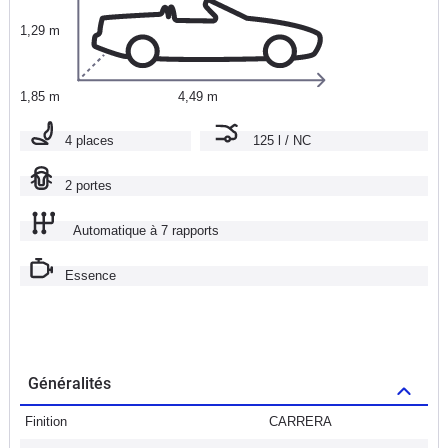
1,29 m
1,85 m
4,49 m
4 places
125 l / NC
2 portes
Automatique à 7 rapports
Essence
Généralités
Finition
CARRERA