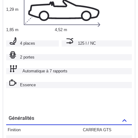
1,29 m
1,85 m
4,52 m
4 places
125 l / NC
2 portes
Automatique à 7 rapports
Essence
Généralités
Finition
CARRERA GTS