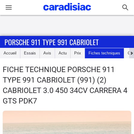
Connexion / Inscription
PORSCHE 911 TYPE 991 CABRIOLET
Accueil
Accueil
Essais
Avis
Actu
Prix
Fiches techniques
Cot
Actu
FICHE TECHNIQUE PORSCHE 911
Essais
TYPE 991 CABRIOLET
(991) (2)
Guide
CABRIOLET 3.0 450 34CV CARRERA 4
d'achat
GTS PDK7
Electriques
Utilitaires