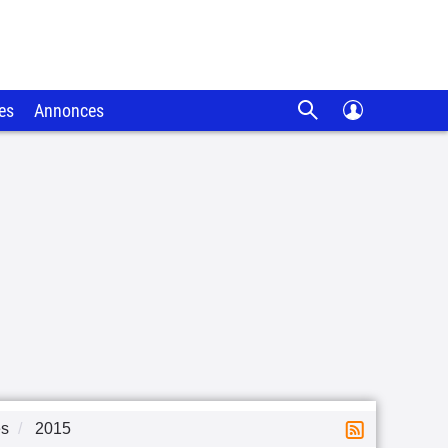
es
Annonces
es
2015