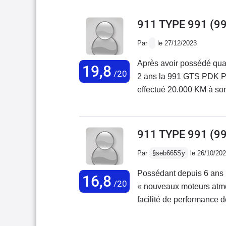
911 TYPE 991 (9
Par
le 27/12/2023
Après avoir possédé quatr
19,8
/20
2 ans la 991 GTS PDK Pha
effectué 20.000 KM à son
GTS est la meilleure des
qui procure un plaisir de
d'une efficacité remarqu
911 TYPE 991 (9
certaines hypercars net
Par
§seb665Sy
le 26/10/20
doivent néanmoins proven
Sa fiabilité est hors norm
Possédant depuis 6 ans u
16,8
ajoute un vrai plus en te
/20
« nouveaux moteurs atm
ridicule au regard des p
facilité de performance 
conducteur et s'adapte c
pas connu les anciens mot
Une merveille d'agrément 
sensations et de perform