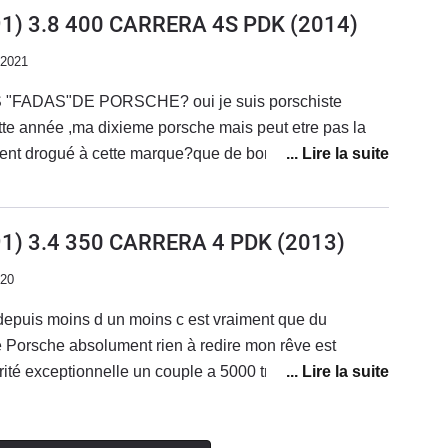
91) 3.8 400 CARRERA 4S PDK
(2014)
/2021
FADAS"DE PORSCHE? oui je suis porschiste
te année ,ma dixieme porsche mais peut etre pas la
ment drogué à cette marque?que de bons souvenirs ces
race à ces vehicules,convivialité,bonnes bouffes,
bourres aussi, allez y laisser vous aller et faite vous
ourte, pensées amicales d'un vieux porschiste PIERRE
91) 3.4 350 CARRERA 4 PDK
(2013)
020
depuis moins d un moins c est vraiment que du
 Porsche absolument rien à redire mon rêve est
ité exceptionnelle un couple a 5000 tr /mn qui colle au
 en 4 roues géniale enfin un design la 991 vraiment
tous les domaines . Acheté chez un expert Porsche je