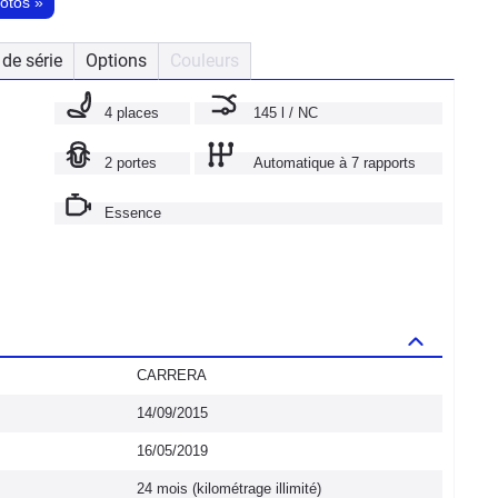
hotos
»
de série
Options
Couleurs
4 places
145 l / NC
2 portes
Automatique à 7 rapports
Essence
CARRERA
14/09/2015
16/05/2019
24 mois (kilométrage illimité)