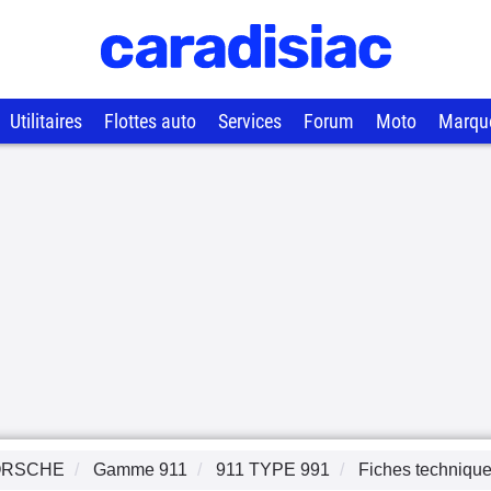
Utilitaires
Flottes auto
Services
Forum
Moto
Marqu
ORSCHE
Gamme
911
911 TYPE 991
Fiches techniqu