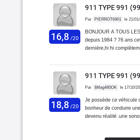
jamais
911 TYPE 991 (9
Par
PIERROT6901
le 21/01
BONJOUR A TOUS LES "
16,8
/20
depuis 1984 ? 76 ans cet
dernière,hi hi complète
annèes passées en club g
beaux voyages, et bonnes 
plaisir,la vie est très c
911 TYPE 991 (9
Par
§Mag480OK
le 17/10/2
Je possède ce véhicule 
18,8
/20
bonheur de conduire une
devenu réalité .une sonor
siège une tenue de route
une voiture réussi dans 