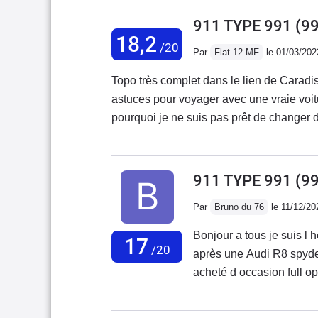
excellent.La GTS offre e
coude. Et cela me manqu
911 TYPE 991 (9
aussi facilement utilisab
18,2
/20
puissante mais moins jou
Par
Flat 12 MF
le 01/03/202
fantastique GT3 qui sera 
Topo très complet dans le lien de Caradisia
moins polyvalente.Pour 
astuces pour voyager avec une vraie voiture
GTS est tout simplement,
pourquoi je ne suis pas prêt de changer d
tranquillement et facilem
auto.caradisiac.com/topic/89921-pr%C3%
en toute discrétion à 12
mod%C3%A8le-2015/#comments
hargne et virilité dans u
est rageur dans les tours
911 TYPE 991 (9
d'émotion à 6000 qu'à 20
Par
Bruno du 76
le 11/12/20
des génies, ils ont réuss
d'une atmo. Du grand art
Bonjour a tous je suis l 
17
/20
pas trop parfaites comme
après une Audi R8 spyder
toutes les 911 confondue
acheté d occasion full o
indispensables. Les roue
couleur chocolat pas faci
en terme d'agilité.
regrette pas mon achat q