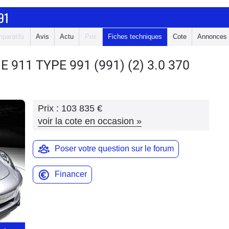
91
paratifs
Avis
Actu
Prix
Fiches techniques
Cote
Annonces
E 911 TYPE 991
(991) (2) 3.0 370
Prix :
103 835 €
voir la cote en occasion
»
Poser votre question sur le forum
Financer