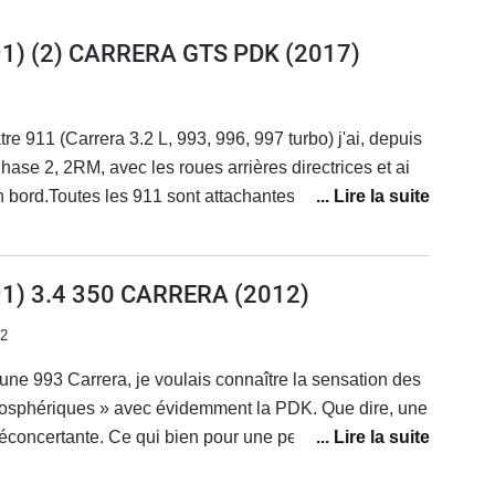
91) (2) CARRERA GTS PDK
(2017)
e 911 (Carrera 3.2 L, 993, 996, 997 turbo) j'ai, depuis
se 2, 2RM, avec les roues arrières directrices et ai
 bord.Toutes les 911 sont attachantes, mais la 991
 911, l'ADN est respecté. C'est une auto exceptionnelle
 conduite immense tant sur route que sur circuit. Elle est
able, les performances valent largement celles de
91) 3.4 350 CARRERA
(2012)
tement plus puissantes malgré ses 450 chevaux qui
22
ir d'une écurie d'équidés athlétiques et surentrainés.
es.La finition est absolument parfaite, la finition GTS
ne 993 Carrera, je voulais connaître la sensation des
rme de séduction et d'exclusivité, la consommation est
osphériques » avec évidemment la PDK. Que dire, une
erformances, la boite PDK lit dans les pensées du
déconcertante. Ce qui bien pour une personne qui n’a
omplètement à l'humeur de l'heureux pilote en herbe.
eurs refroidis par air ou on arrive à un degré de
et d'efficacité ! Le confort, bien que ferme, reste
ances très sympathiques mais avec de l’huile de