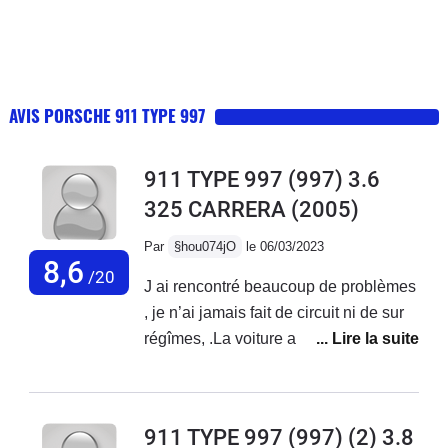
AVIS PORSCHE 911 TYPE 997
911 TYPE 997 (997) 3.6
325 CARRERA
(2005)
Par
§hou074jO
le 06/03/2023
8,6
/20
J ai rencontré beaucoup de problèmes
, je n’ai jamais fait de circuit ni de sur
régîmes, .La voiture a toujours été
entretenu par Porsche qui n a jamais
participé à une prise en charges des
réparations, même partielle. Elle a été
911 TYPE 997 (997) (2) 3.8
remorquée deux fois ,( je conduit