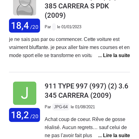
385 CARRERA S PDK
depuis plus de quarante ans et je n’ai
(2009)
jamais eu de remorquage auparavant)
Une fois sur l autoroute ( je roulais à
18,4
/20
Par
le 01/01/2023
130Kms , pompe à eau HS!!) et une
fois en ville( cable de la boîte de
je ne sais pas par ou commencer. Cette voiture est
vitesse cassé).
vraiment bluffante. je peux aller faire mes courses et en
mode sport elle se transforme en voiture de circuit.la
qualité des matériaux est tout simplement excellente,
le cuir ne vieillit pas, je n'ai absolument rien à dire !J'ai
eu plusieurs voitures de sport et mon plus grand regret
911 TYPE 997 (997) (2) 3.6
c'est ne pas avoir franchit le pas avant sur la marque
345 CARRERA
(2009)
Porsche et en particulier la 997.
Par
JPG-64
le 01/08/2021
18,2
/20
Achat coup de coeur. Rêve de gosse
réalisé. Aucun regrets… sauf celui de
ne pas l'avoir fait plus tôt. La fluidité