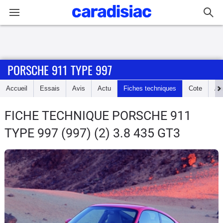
Connexion / Inscription
PORSCHE 911 TYPE 997
Accueil
Accueil
Essais
Avis
Actu
Fiches techniques
Cote
An
Actu
FICHE TECHNIQUE PORSCHE 911
Essais
TYPE 997
(997) (2) 3.8 435 GT3
Guide
d'achat
Electriques
Utilitaires