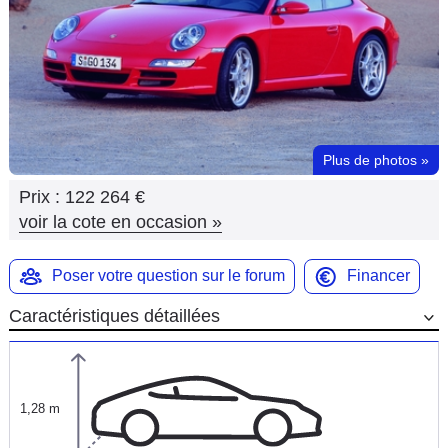
Flottes
Auto
Services
Forum
Plus de photos
»
Prix :
122 264 €
Moto
voir la cote en occasion
»
Marques
Poser votre question sur le forum
Financer
Caractéristiques détaillées
1,28 m