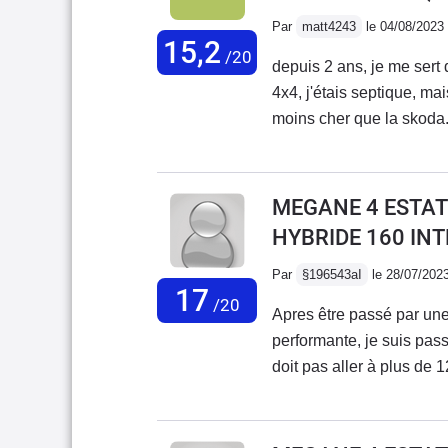
Par
matt4243
le 04/08/2023
15,2
/20
depuis 2 ans, je me sert
4x4, j'étais septique, ma
moins cher que la skoda.
entretenu en temps et en
moindre problème, elle re
éprouvant pour n'importe 
MEGANE 4 ESTATE
et par tout temps ( boue/
HYBRIDE 160 IN
bcp d'autoroute)j'ai passé
Renault tiens le choc!Le
Par
§196543aI
le 28/07/202
17
matériel transporté.sino
/20
Apres être passé par une
véhicule est robusteje re
performante, je suis pas
maintenant c'est les tal
doit pas aller à plus de 
d'économie, de confort et 
mené sur cet quête Magan
envers mes clients.
16.800km au compteur.le
confortable sur les long 