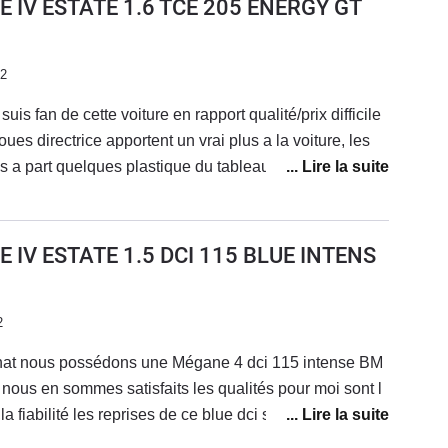
 IV ESTATE 1.6 TCE 205 ENERGY GT
ler retour sur Brest de 1200km cumulé : 3.9l/100 en
 tout électrique en urbain avec un peu de
'autonomie sans problème.on peut regretter un coffre
22
eak'' et l'absence sur mon modèle de régulateur
uis fan de cette voiture en rapport qualité/prix difficile
érique est très correcte, mais le son de la musique ainsi
ues directrice apportent un vrai plus a la voiture, les
 moyens le moteur thermique hurle à la
mis a part quelques plastique du tableau de bord mais be
érateur (mauvaise gestion électronique de la boite auto)
 l’argent ailleurs) Les sièges et le confort de la voiture
ion reste très correcte. Un vrai bon daily qui permet
ucedonc quelques défauts mais très agréable à l'usage
n conservant une voiture pratique.
 IV ESTATE 1.5 DCI 115 BLUE INTENS
2
chat nous possédons une Mégane 4 dci 115 intense BM
 nous en sommes satisfaits les qualités pour moi sont l
la fiabilité les reprises de ce blue dci sont très
onduire.seul bémol sièges velours noirs salissant gare à