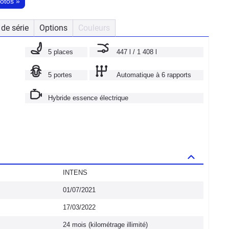
hotos
»
de série
Options
Couleurs
5 places
447 l / 1 408 l
5 portes
Automatique à 6 rapports
Hybride essence électrique
INTENS
01/07/2021
17/03/2022
24 mois (kilométrage illimité)