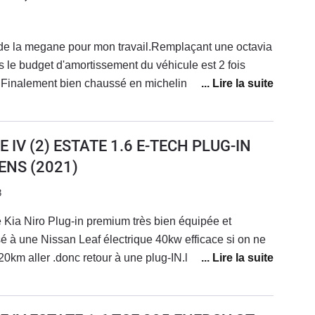
 de la megane pour mon travail.Remplaçant une octavia
is le budget d'amortissement du véhicule est 2 fois
Finalement bien chaussé en michelin alpin, et
 heure,en 1500000kms parcouru, je n'ai connu pas le
pond toujours présente.et pourtant je fais un métier
quel véhicule,les accès à nos sites sont très différents
 IV (2) ESTATE 1.6 E-TECH PLUG-IN
neige, route de montagne, petit chemin, piste offroad et
TENS
(2021)
 2 mitsubishi l200, un hilux, 1 vito et 1 octavia...ben la
 tout en ayant 170kg de charge permanente lié au
3
n 5.3l de conso moyenne.Félicitations Renault votre
 Kia Niro Plug-in premium très bien équipée et
gardait les landcruiser et autre superb scout,
sé à une Nissan Leaf électrique 40kw efficace si on ne
isman estate 200cv;)toujours pour une raison
120km aller .donc retour à une plug-IN.le hasard m'a
d'image... c'est plus sérieux et fait moins désirable
e Estate Plug-in. véhicule d'à peine 2 ans et
 bilan 4000km après ? très bonvéhicule très
trajet. relativement bien équipé et moderne : tout ou