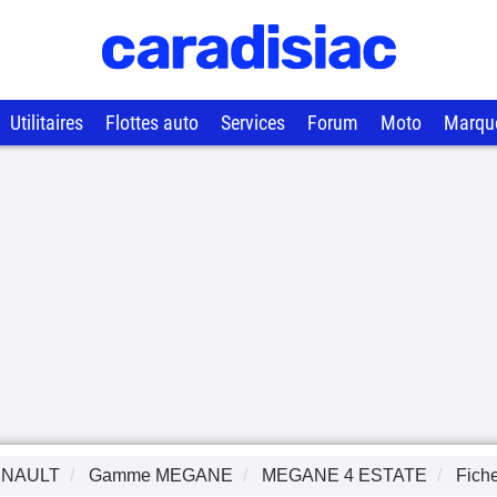
Utilitaires
Flottes auto
Services
Forum
Moto
Marqu
NAULT
Gamme
MEGANE
MEGANE 4 ESTATE
Fich