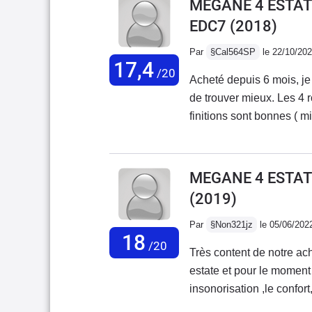
MEGANE 4 ESTATE
presque est numérique.al
EDC7
(2018)
roulant tranquillement.en
départementale = 50km d
Par
§Cal564SP
le 22/10/20
17,4
un peu juste pour un ''br
/20
Acheté depuis 6 mois, je s
adaptatif.l'interface num
de trouver mieux. Les 4 ro
que la réception de l'antenne radio sont
finitions sont bonnes ( 
mort si on écrase l'accél
préfère que Renault ai mis
mais malgré cette gestion de boite ..... pas terrible : à l'usage en mode normal, la
sont au rdv. La consommat
boite est parfaite et do
de se faire plaisir tout e
MEGANE 4 ESTATE
(2019)
Par
§Non321jz
le 05/06/202
18
/20
Très content de notre a
estate et pour le moment
insonorisation ,le confort,
correct.bref j'adore la c