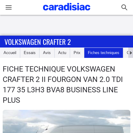
Connexion / Inscription
VOLKSWAGEN CRAFTER 2
Accueil
Accueil
Essais
Avis
Actu
Prix
Fiches techniques
Cot
Actu
FICHE TECHNIQUE VOLKSWAGEN
Essais
CRAFTER 2
II FOURGON VAN 2.0 TDI
Guide
177 35 L3H3 BVA8 BUSINESS LINE
d'achat
PLUS
Electriques
Utilitaires