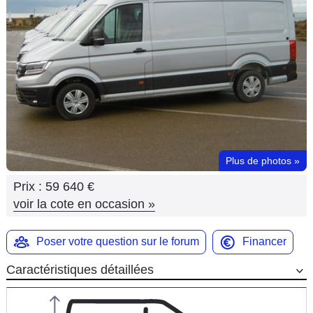
Flottes
Auto
Services
Forum
Moto
Plus de photos
»
Marques
Prix :
59 640 €
voir la cote en occasion
»
Poser votre question sur le forum
Financer
Caractéristiques détaillées