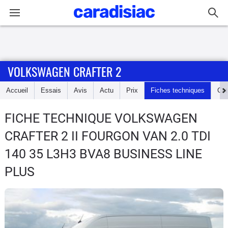
Connexion / Inscription
VOLKSWAGEN CRAFTER 2
Accueil
Accueil
Essais
Avis
Actu
Prix
Fiches techniques
Cot
Actu
FICHE TECHNIQUE VOLKSWAGEN
Essais
CRAFTER 2
II FOURGON VAN 2.0 TDI
Guide
140 35 L3H3 BVA8 BUSINESS LINE
d'achat
PLUS
Electriques
Utilitaires