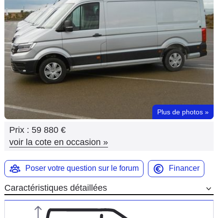
Flottes
Auto
Services
Forum
Moto
Plus de photos
»
Marques
Prix :
59 880 €
voir la cote en occasion
»
Poser votre question sur le forum
Financer
Caractéristiques détaillées