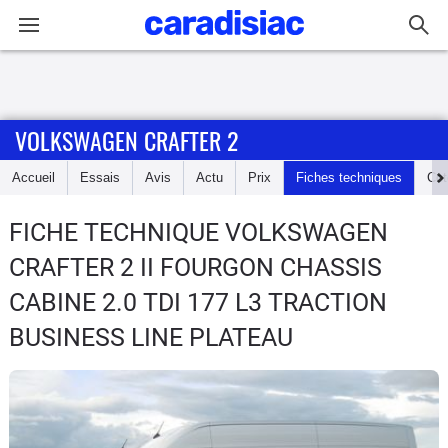
Connexion / Inscription
VOLKSWAGEN CRAFTER 2
Accueil
Accueil
Essais
Avis
Actu
Prix
Fiches techniques
Cot
Actu
FICHE TECHNIQUE VOLKSWAGEN
Essais
CRAFTER 2
II FOURGON CHASSIS
Guide
CABINE 2.0 TDI 177 L3 TRACTION
d'achat
BUSINESS LINE PLATEAU
Electriques
Utilitaires