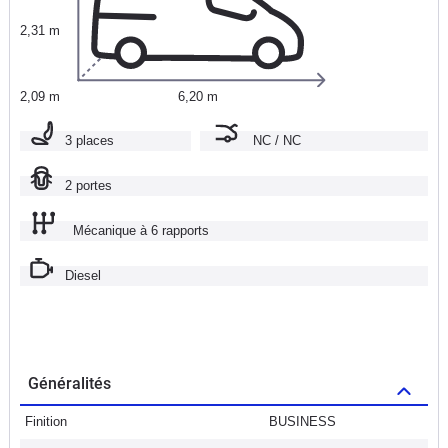
2,31 m
2,09 m
6,20 m
3 places
NC / NC
2 portes
Mécanique à 6 rapports
Diesel
Généralités
Finition
BUSINESS