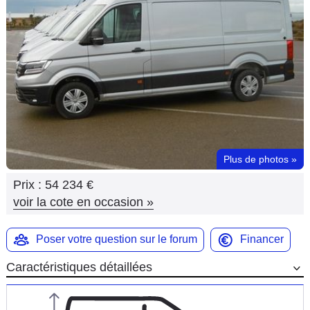
Flottes
Auto
Services
Forum
Moto
Plus de photos
»
Marques
Prix :
54 234 €
voir la cote en occasion
»
Poser votre question sur le forum
Financer
Caractéristiques détaillées