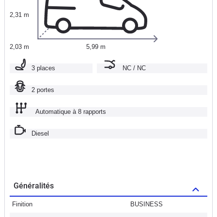
2,31 m
2,03 m
5,99 m
3 places
NC / NC
2 portes
Automatique à 8 rapports
Diesel
Généralités
Finition
BUSINESS