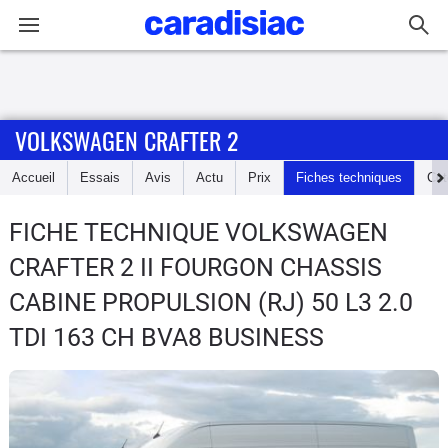
Connexion / Inscription
VOLKSWAGEN CRAFTER 2
Accueil
Accueil
Essais
Avis
Actu
Prix
Fiches techniques
Cot
Actu
FICHE TECHNIQUE VOLKSWAGEN
Essais
CRAFTER 2
II FOURGON CHASSIS
Guide
CABINE PROPULSION (RJ) 50 L3 2.0
d'achat
TDI 163 CH BVA8 BUSINESS
Electriques
Utilitaires