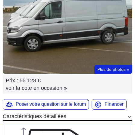
Flottes
Auto
Services
Forum
Moto
Plus de photos
»
Marques
Prix :
55 128 €
voir la cote en occasion
»
Poser votre question sur le forum
Financer
Caractéristiques détaillées