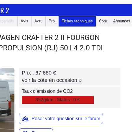
R 2
paratifs
Avis
Actu
Prix
Fiches techniques
Cote
Annonces
WAGEN CRAFTER 2
II FOURGON
OPULSION (RJ) 50 L4 2.0 TDI
Prix :
67 680 €
voir la cote en occasion
»
Taux d'émission de CO2
352g/km - Malus : 0 €
Poser votre question sur le forum