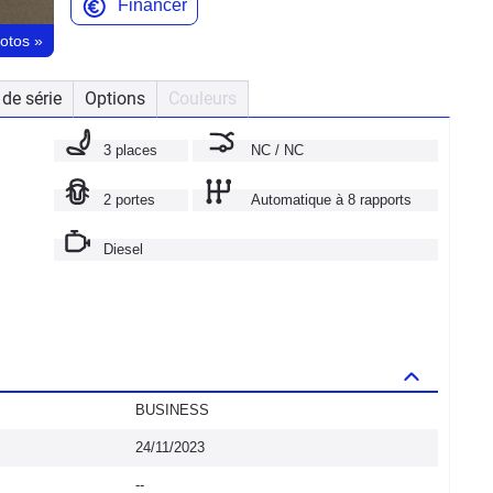
Financer
hotos
»
de série
Options
Couleurs
3 places
NC / NC
2 portes
Automatique à 8 rapports
Diesel
BUSINESS
24/11/2023
--