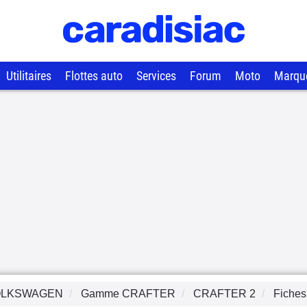
Utilitaires
Flottes auto
Services
Forum
Moto
Marqu
OLKSWAGEN
Gamme
CRAFTER
CRAFTER 2
Fiches