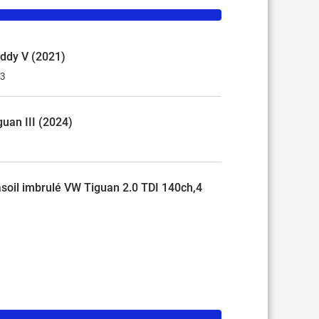
addy V (2021)
33
guan III (2024)
soil imbrulé VW Tiguan 2.0 TDI 140ch,4