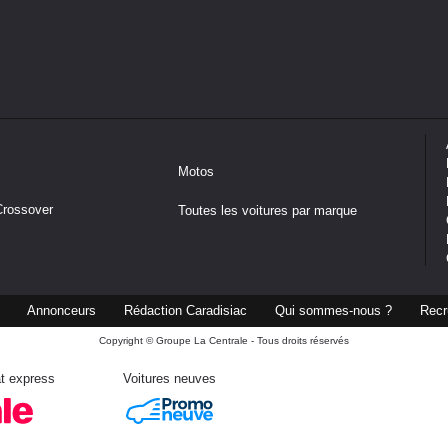
Motos
Crossover
Toutes les voitures par marque
Annonceurs
Rédaction Caradisiac
Qui sommes-nous ?
Recr
Copyright © Groupe La Centrale - Tous droits réservés
t express
Voitures neuves