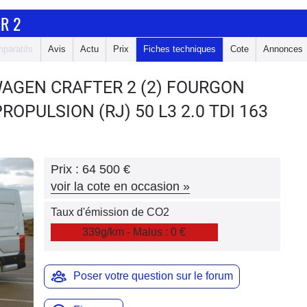
R 2
paratifs
Avis
Actu
Prix
Fiches techniques
Cote
Annonces
WAGEN CRAFTER 2
(2) FOURGON
OPULSION (RJ) 50 L3 2.0 TDI 163
Prix :
64 500 €
voir la cote en occasion
»
Taux d'émission de CO2
339g/km - Malus : 0 €
Poser votre question sur le forum