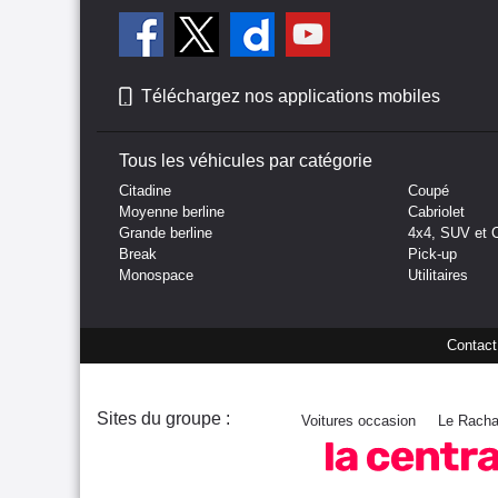
Téléchargez nos applications mobiles
Tous les véhicules par catégorie
Citadine
Coupé
Moyenne berline
Cabriolet
Grande berline
4x4, SUV et 
Break
Pick-up
Monospace
Utilitaires
Contact
Sites du groupe :
Voitures occasion
Le Racha