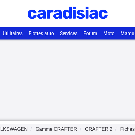
Utilitaires
Flottes auto
Services
Forum
Moto
Marqu
OLKSWAGEN
Gamme
CRAFTER
CRAFTER 2
Fiches