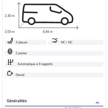
2,30 m
2,03 m
6,84 m
3 places
NC / NC
2 portes
Automatique à 8 rapports
Diesel
Généralités