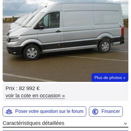
Flottes
Auto
Services
Forum
Moto
Marques
Plus de photos
»
Prix :
82 992 €
voir la cote en occasion
»
Poser votre question sur le forum
Financer
Caractéristiques détaillées