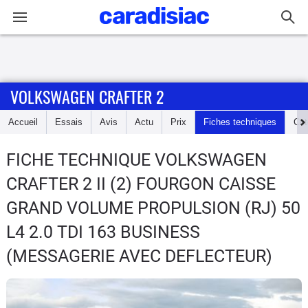
Connexion / Inscription
VOLKSWAGEN CRAFTER 2
Accueil
Accueil
Essais
Avis
Actu
Prix
Fiches techniques
Cot
Actu
FICHE TECHNIQUE VOLKSWAGEN
Essais
CRAFTER 2
II (2) FOURGON CAISSE
Guide
GRAND VOLUME PROPULSION (RJ) 50
d'achat
L4 2.0 TDI 163 BUSINESS
(MESSAGERIE AVEC DEFLECTEUR)
Electriques
Utilitaires