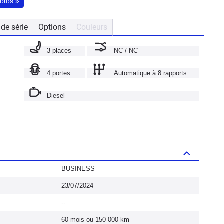
hotos
»
de série
Options
Couleurs
3 places
NC / NC
4 portes
Automatique à 8 rapports
Diesel
BUSINESS
23/07/2024
--
60 mois ou 150 000 km