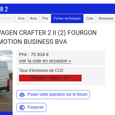
R 2
paratifs
Avis
Actu
Prix
Fiches techniques
Cote
Annonces
WAGEN CRAFTER 2
II (2) FOURGON
 4MOTION BUSINESS BVA
Prix :
75 816 €
voir la cote en occasion
»
Taux d'émission de CO2
238g/km - Malus : 0 €
Poser votre question sur le forum
Financer