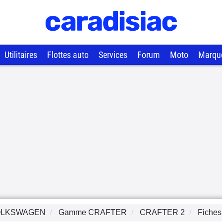
Utilitaires
Flottes auto
Services
Forum
Moto
Marqu
OLKSWAGEN
Gamme
CRAFTER
CRAFTER 2
Fiches