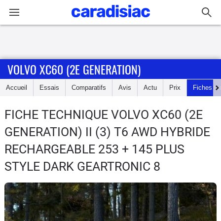
Connexion / Inscription
VOLVO XC60 (2E GENERATION)
Accueil
Accueil
Essais
Comparatifs
Avis
Actu
Prix
Fiches te
Actu
FICHE TECHNIQUE VOLVO XC60 (2E
Essais
GENERATION)
II (3) T6 AWD HYBRIDE
Guide
RECHARGEABLE 253 + 145 PLUS
d'achat
STYLE DARK GEARTRONIC 8
Electriques
Utilitaires