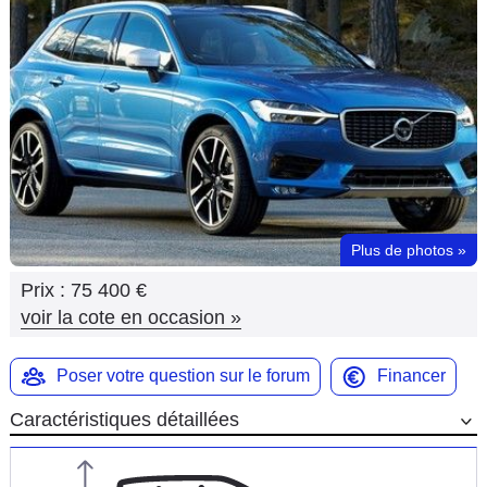
Flottes
Auto
Services
Forum
Moto
Plus de photos
»
Marques
Prix :
75 400 €
voir la cote en occasion
»
Poser votre question sur le forum
Financer
Caractéristiques détaillées