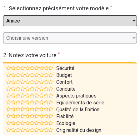
*
Flottes
1. Sélectionnez précisément votre modèle
Auto
Services
Forum
*
2. Notez votre voiture
Moto
Sécurité
Budget
Marques
Confort
Conduite
Aspects pratiques
Equipements de série
Qualité de la finition
Fiabilité
Ecologie
Originalité du design