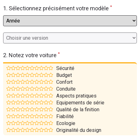
*
Flottes
1. Sélectionnez précisément votre modèle
Auto
Services
Forum
*
2. Notez votre voiture
Moto
Sécurité
Budget
Marques
Confort
Conduite
Aspects pratiques
Equipements de série
Qualité de la finition
Fiabilité
Ecologie
Originalité du design