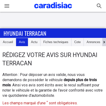
Connexion / Inscription
HYUNDAI TERRACAN
Accueil
Accueil
Avis
Actu
Fiches techniques
Cote
Annonces
Actu
RÉDIGEZ
VOTRE AVIS SUR
HYUNDAI
Essais
TERRACAN
Guide
Attention : Pour déposer un avis valide, nous vous
d'achat
demandons de posséder le véhicule
depuis plus de trois
mois
. Ainsi vos avis sont écrits avec le recul suffisant pour
Electriques
noter le véhicule et la garantie de l'avoir confronté avec votre
vie quotidienne d'automobiliste.
Utilitaires
*
Les champs marqué d'une
sont obligatoires.