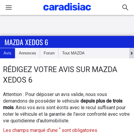
Connexion / Inscription
MAZDA XEDOS 6
Accueil
Avis
Annonces
Forum
Tout
MAZDA
Actu
RÉDIGEZ
VOTRE AVIS SUR
MAZDA
Essais
XEDOS 6
Guide
Attention : Pour déposer un avis valide, nous vous
d'achat
demandons de posséder le véhicule
depuis plus de trois
mois
. Ainsi vos avis sont écrits avec le recul suffisant pour
Electriques
noter le véhicule et la garantie de l'avoir confronté avec votre
vie quotidienne d'automobiliste.
Utilitaires
*
Les champs marqué d'une
sont obligatoires.