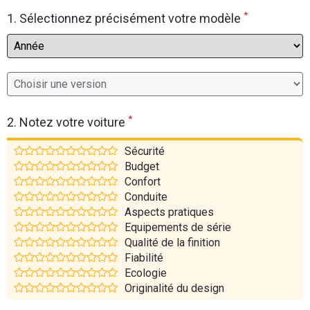
*
Flottes
1. Sélectionnez précisément votre modèle
Auto
Services
Forum
*
2. Notez votre voiture
Moto
Sécurité
Budget
Marques
Confort
Conduite
Aspects pratiques
Equipements de série
Qualité de la finition
Fiabilité
Ecologie
Originalité du design